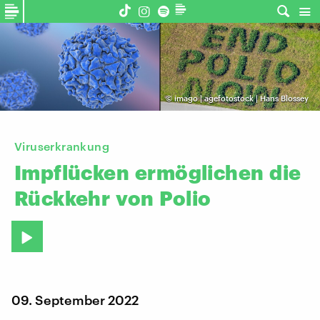
©
imago | agefotostock | Hans Blossey
Viruserkrankung
Impflücken
ermöglichen
die
Rückkehr
von
Polio
09. September 2022