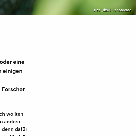
©
apl_d200 | photocase
oder eine
n einigen
 Forscher
ch wollten
le andere
- denn dafür