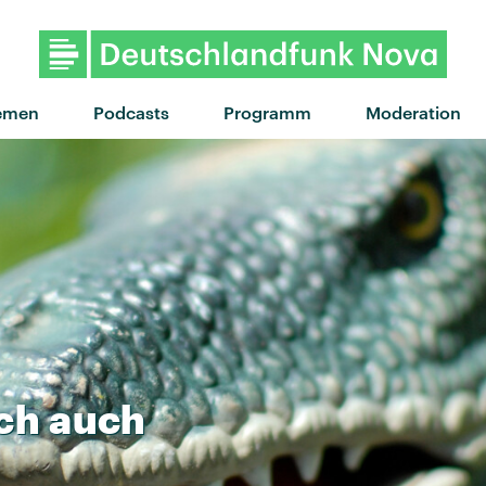
"Vespa" von Fatoni · "Ves
emen
Podcasts
Programm
Moderation
ch
auch