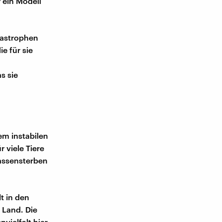
 ein Modell
tastrophen
e für sie
s sie
em instabilen
 viele Tiere
Massensterben
t in den
 Land. Die
vielfalt hier