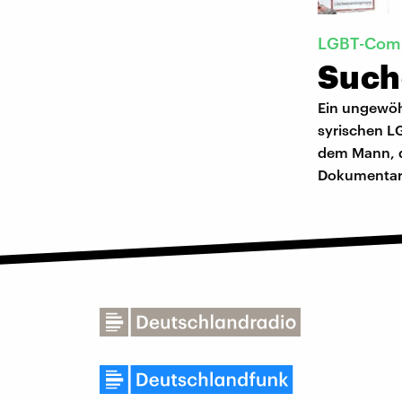
LGBT-Com
Such
Ein ungewöh
syrischen L
dem Mann, de
Dokumentarf