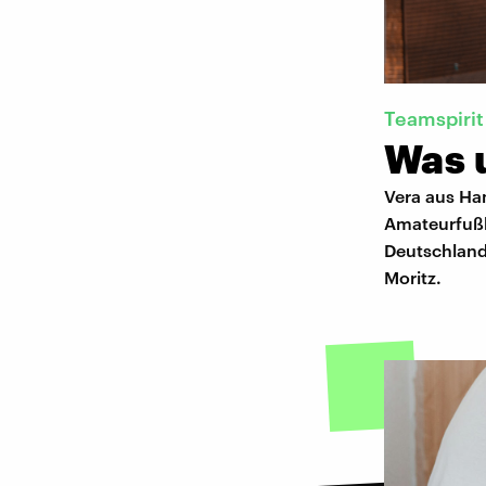
Teamspirit
Was 
Vera aus Ha
Amateurfußba
Deutschland 
Moritz.