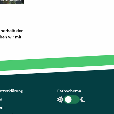
nnerhalb der
hen wir mit
n
tzerklärung
Farbschema
m
en