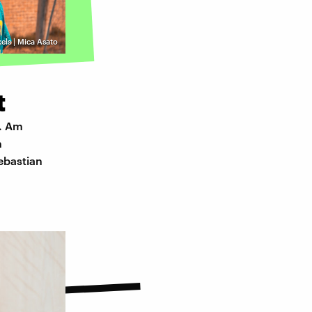
els | Mica Asato
t
n. Am
n
ebastian