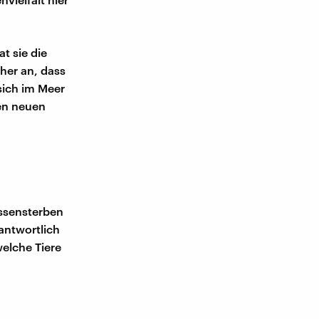
t sie die
her an, dass
sich im Meer
nen neuen
assensterben
antwortlich
welche Tiere