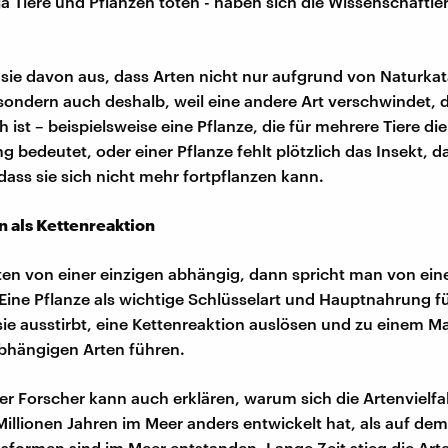
ja Tiere und Pflanzen töten - haben sich die Wissenschaftler
sie davon aus, dass Arten nicht nur aufgrund von Naturka
sondern auch deshalb, weil eine andere Art verschwindet, di
 ist – beispielsweise eine Pflanze, die für mehrere Tiere die
 bedeutet, oder einer Pflanze fehlt plötzlich das Insekt, da
dass sie sich nicht mehr fortpflanzen kann.
 als Kettenreaktion
rten von einer einzigen abhängig, dann spricht man von ein
ine Pflanze als wichtige Schlüsselart und Hauptnahrung für
ie ausstirbt, eine Kettenreaktion auslösen und zu einem 
abhängigen Arten führen.
er Forscher kann auch erklären, warum sich die Artenvielfal
Millionen Jahren im Meer anders entwickelt hat, als auf dem
sformen sind im Meer entstanden. Lange Zeit stieg die Arten