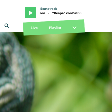
Soundtrack
pa" von Fatoni · "Vespa" von Fatoni
Live
Playlist