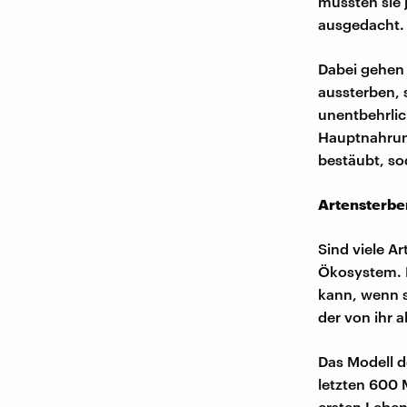
müssten sie 
ausgedacht.
Dabei gehen 
aussterben, 
unentbehrlich
Hauptnahrung
bestäubt, so
Artensterben
Sind viele A
Ökosystem. E
kann, wenn s
der von ihr 
Das Modell d
letzten 600 
ersten Leben