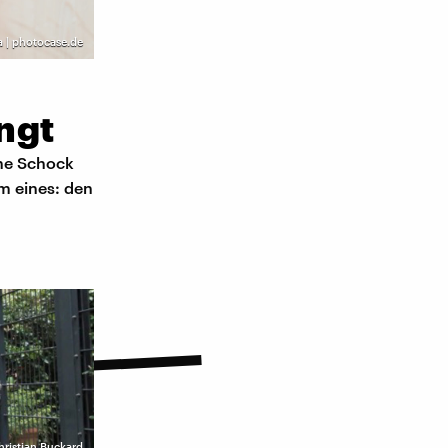
a | photocase.de
ngt
ine Schock
em eines: den
hristian Buckard