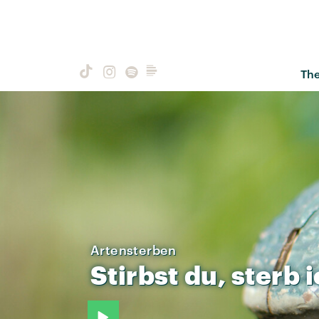
Th
Artensterben
Stirbst
du,
sterb
i