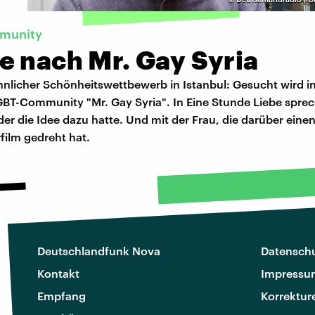
munity
e nach Mr. Gay Syria
nlicher Schönheitswettbewerb in Istanbul: Gesucht wird i
GBT-Community "Mr. Gay Syria". In Eine Stunde Liebe sprec
r die Idee dazu hatte. Und mit der Frau, die darüber eine
ilm gedreht hat.
Deutschlandfunk Nova
Datenschu
Kontakt
Impressu
Empfang
Korrektur