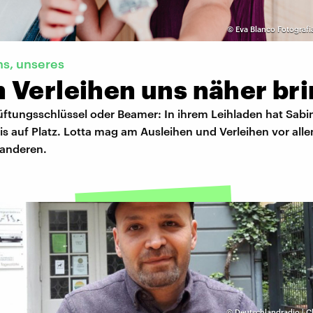
©
Eva Blanco Fotografi
ns, unseres
 Verleihen uns näher bri
lüftungsschlüssel oder Beamer: In ihrem Leihladen hat Sab
 bis auf Platz. Lotta mag am Ausleihen und Verleihen vor all
 anderen.
©
Deutschlandradio | C