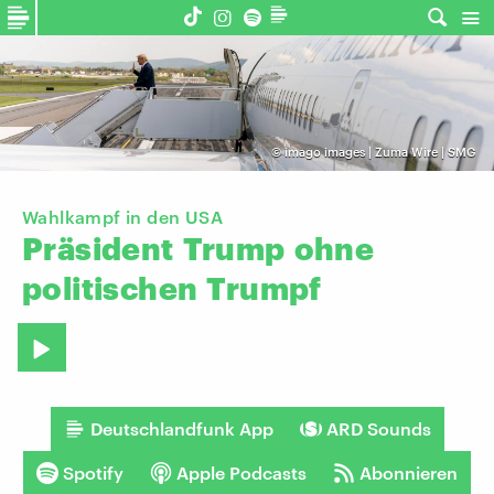
©
imago images | Zuma Wire | SMG
Wahlkampf in den USA
Präsident
Trump
ohne
politischen
Trumpf
Deutschlandfunk App
ARD Sounds
Spotify
Apple Podcasts
Abonnieren