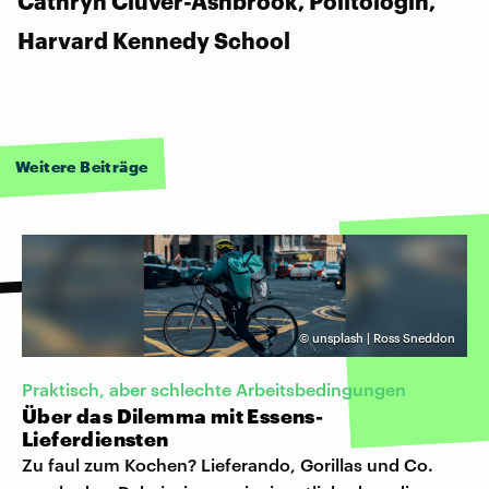
Cathryn Clüver-Ashbrook, Politologin,
Harvard Kennedy School
Weitere Beiträge
©
unsplash | Ross Sneddon
Praktisch, aber schlechte Arbeitsbedingungen
Über das Dilemma mit Essens-
Lieferdiensten
Zu faul zum Kochen? Lieferando, Gorillas und Co.