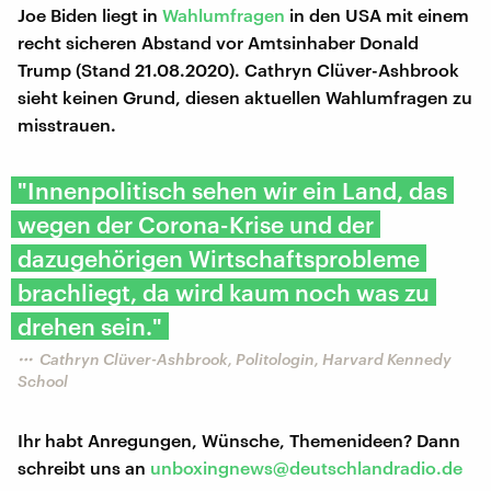
Joe Biden liegt in
Wahlumfragen
in den USA mit einem
recht sicheren Abstand vor Amtsinhaber Donald
Trump (Stand 21.08.2020). Cathryn Clüver-Ashbrook
sieht keinen Grund, diesen aktuellen Wahlumfragen zu
misstrauen.
"Innenpolitisch sehen wir ein Land, das
wegen der Corona-Krise und der
dazugehörigen Wirtschaftsprobleme
brachliegt, da wird kaum noch was zu
drehen sein."
Cathryn Clüver-Ashbrook, Politologin, Harvard Kennedy
School
Ihr habt Anregungen, Wünsche, Themenideen? Dann
schreibt uns an
unboxingnews@deutschlandradio.de