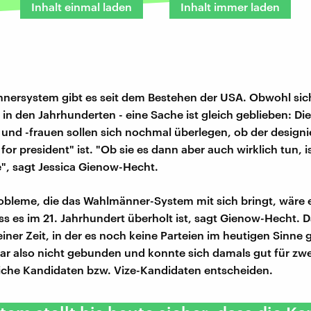
Inhalt einmal laden
Inhalt immer laden
ersystem gibt es seit dem Bestehen der USA. Obwohl sich
 in den Jahrhunderten - eine Sache ist gleich geblieben: Die
nd -frauen sollen sich nochmal überlegen, ob der designi
 for president" ist. "Ob sie es dann aber auch wirklich tun, i
", sagt Jessica Gienow-Hecht.
Probleme, die das Wahlmänner-System mit sich bringt, wäre 
ss es im 21. Jahrhundert überholt ist, sagt Gienow-Hecht. 
ner Zeit, in der es noch keine Parteien im heutigen Sinne g
 also nicht gebunden und konnte sich damals gut für zwe
iche Kandidaten bzw. Vize-Kandidaten entscheiden.