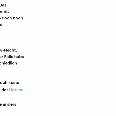
 Das
immt.
p doch noch
er
r
ow-Hecht,
er Fälle habe
chiedlich
noch keine
didat
Horace
e anders