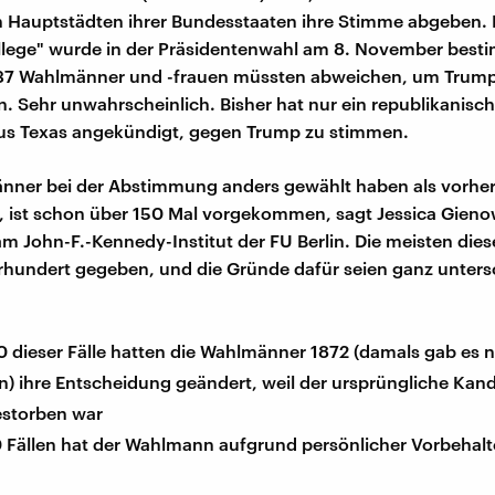
n Hauptstädten ihrer Bundesstaaten ihre Stimme abgeben.
ollege" wurde in der Präsidentenwahl am 8. November best
37 Wahlmänner und -frauen müssten abweichen, um Trum
n. Sehr unwahrscheinlich. Bisher hat nur ein republikanisch
s Texas angekündigt, gegen Trump zu stimmen.
nner bei der Abstimmung anders gewählt haben als vorhe
 ist schon über 150 Mal vorgekommen, sagt Jessica Gien
am John-F.-Kennedy-Institut der FU Berlin. Die meisten dies
hrhundert gegeben, und die Gründe dafür seien ganz unters
0 dieser Fälle hatten die Wahlmänner 1872 (damals gab es 
n) ihre Entscheidung geändert, weil der ursprüngliche Kan
storben war
0 Fällen hat der Wahlmann aufgrund persönlicher Vorbehalt