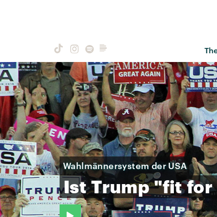
Th
Wahlmännersystem der USA
Ist
Trump
"fit
for