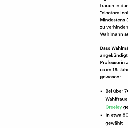
frauen in de
"electoral c
Mindestens 
zu verhinder
Wahlmann au
Dass Wahlmä
angekündigt,
Professorin 
es im 19. Ja
gewesen:
Bei über 7
Wahlfraue
Greeley
ge
In etwa 8
gewählt