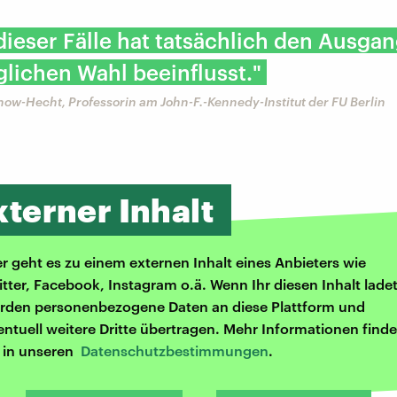
dieser Fälle hat tatsächlich den Ausgan
lichen Wahl beeinflusst."
now-Hecht, Professorin am John-F.-Kennedy-Institut der FU Berlin
xterner Inhalt
er geht es zu einem externen Inhalt eines Anbieters wie
itter, Facebook, Instagram o.ä. Wenn Ihr diesen Inhalt ladet
rden personenbezogene Daten an diese Plattform und
entuell weitere Dritte übertragen. Mehr Informationen finde
r in unseren
Datenschutzbestimmungen
.