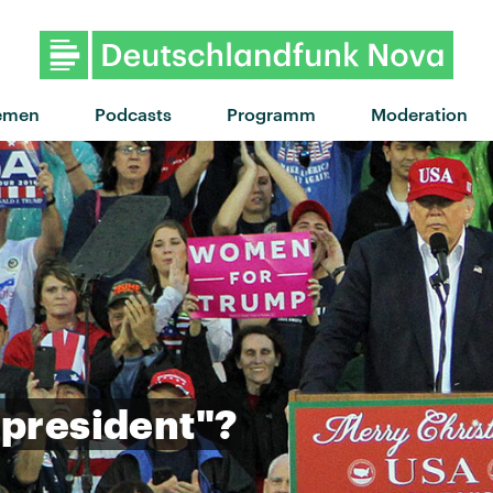
"Burning out" von The Linda Li
emen
Podcasts
Programm
Moderation
president"?