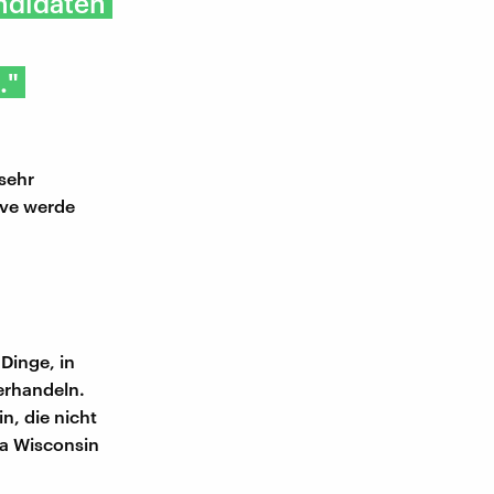
andidaten
."
 sehr
ive werde
Dinge, in
erhandeln.
n, die nicht
a Wisconsin