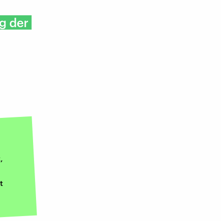
g der
,
t