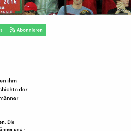
©
dpa
ts
Abonnieren
hen ihm
chichte der
lmänner
en. Die
männer und -