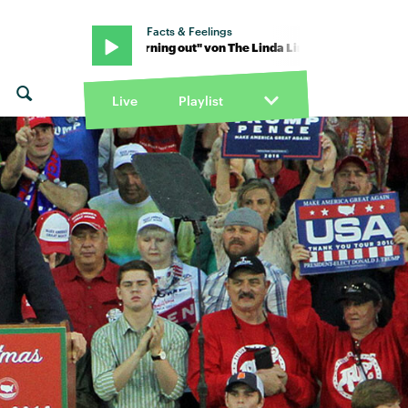
Facts & Feelings
ndas · "Burning out" von The Linda Lindas · "Burning out" von The L
Live
Playlist