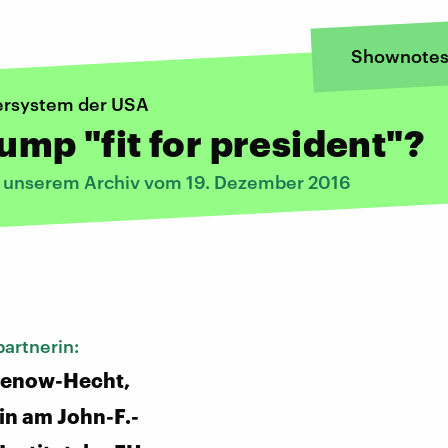
Shownote
rsystem der USA
rump "fit for president"?
s unserem Archiv vom 19. Dezember 2016
:
artnerin:
ienow-Hecht,
in am John-F.-