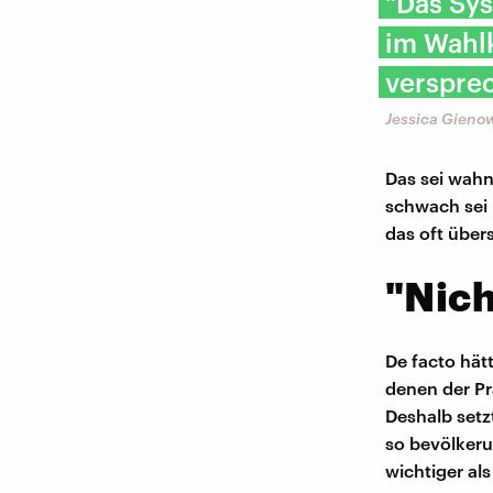
"Das Sys
im Wahl
verspre
Jessica Gieno
Das sei wahns
schwach sei 
das oft über
"Nich
De facto hät
denen der Pr
Deshalb setz
so bevölker
wichtiger a