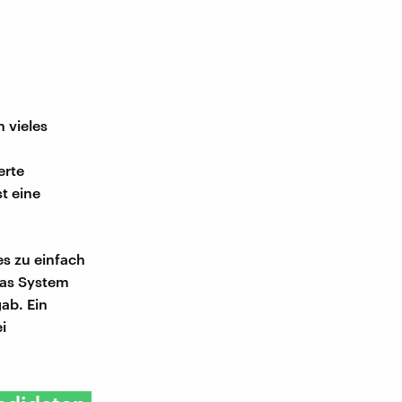
 vieles
erte
st eine
es zu einfach
Das System
ab. Ein
i