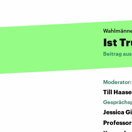
Wahlmänne
Ist T
Beitrag au
Moderator
Till Haase
Gesprächsp
Jessica G
Professor