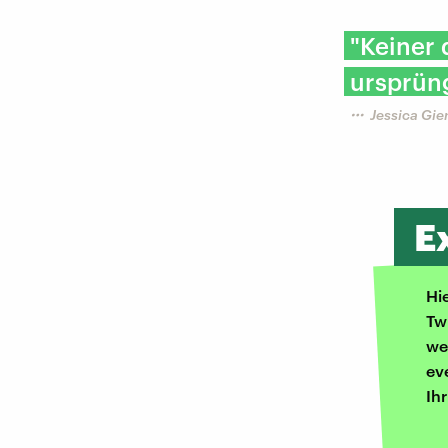
"Keiner 
ursprüng
Jessica Gie
E
Hi
Tw
we
ev
Ih