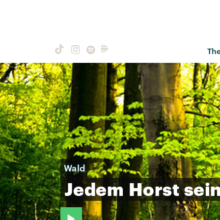
Th
Wald
Jedem
Horst
sei