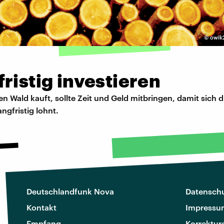
©
owik2
ristig investieren
en Wald kauft, sollte Zeit und Geld mitbringen, damit sich d
angfristig lohnt.
Deutschlandfunk Nova
Datenschu
Kontakt
Impressu
Empfang
Korrektur