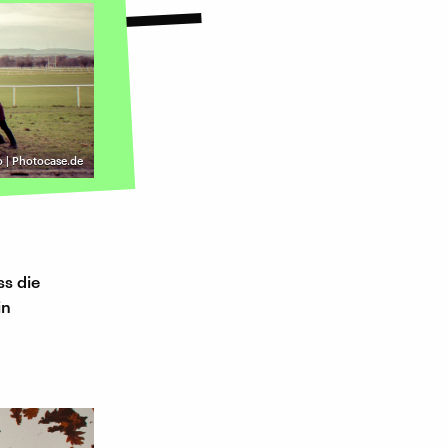
 | Photocase.de
ss die
in