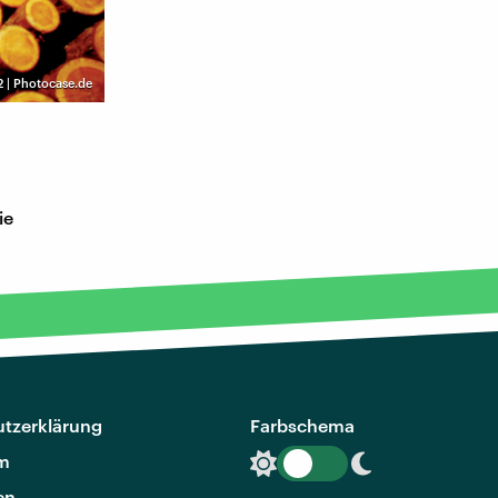
 | Photocase.de
ie
tzerklärung
Farbschema
m
en