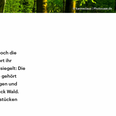
©
karineclaus | Photocase.de
noch die
rt ihr
siegelt: Die
e gehört
igen und
ück Wald.
dstücken