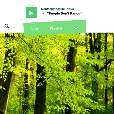
Deutschlandfunk Nova
 von RDGLDGRN · "People Don't Dance" von RDGLDGRN · "People 
Live
Playlist