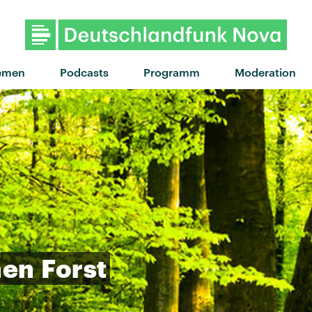
"People Don't Dance"
emen
Podcasts
Programm
Moderation
nen
Forst