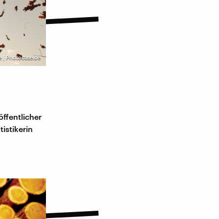
 | Photocase.de
öffentlicher
istikerin