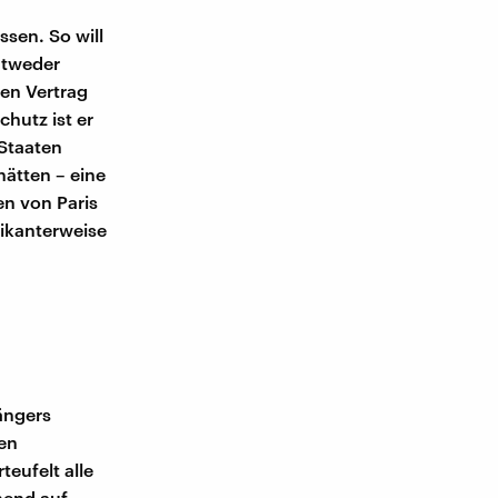
ssen. So will
ntweder
en Vertrag
hutz ist er
 Staaten
ätten – eine
en von Paris
pikanterweise
ängers
ßen
eufelt alle
mend auf