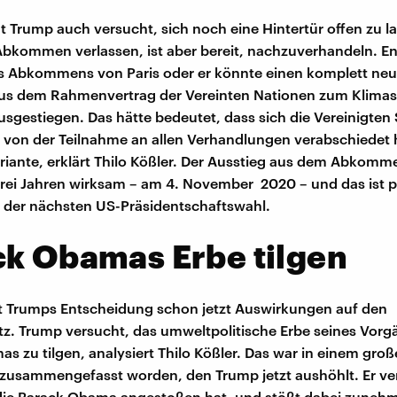
t Trump auch versucht, sich noch eine Hintertür offen zu la
Abkommen verlassen, ist aber bereit, nachzuverhandeln. E
s Abkommens von Paris oder er könnte einen komplett neu
us dem Rahmenvertrag der Vereinten Nationen zum Klimasc
usgestiegen. Das hätte bedeutet, dass sich die Vereinigten
von der Teilnahme an allen Verhandlungen verabschiedet h
ariante, erklärt Thilo Kößler. Der Ausstieg aus dem Abkomm
 drei Jahren wirksam – am 4. November 2020 – und das ist 
 der nächsten US-Präsidentschaftswahl.
k Obamas Erbe tilgen
t Trumps Entscheidung schon jetzt Auswirkungen auf den
. Trump versucht, das umweltpolitische Erbe seines Vorg
s zu tilgen, analysiert Thilo Kößler. Das war in einem gro
usammengefasst worden, den Trump jetzt aushöhlt. Er vert
 die Barack Obama angestoßen hat, und stößt dabei zuneh