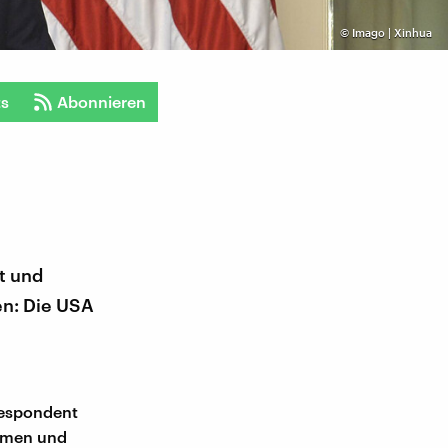
©
Imago | Xinhua
ts
Abonnieren
rt und
en: Die USA
rrespondent
ommen und