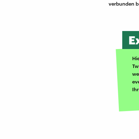
verbunden b
E
Hi
Tw
we
ev
Ih