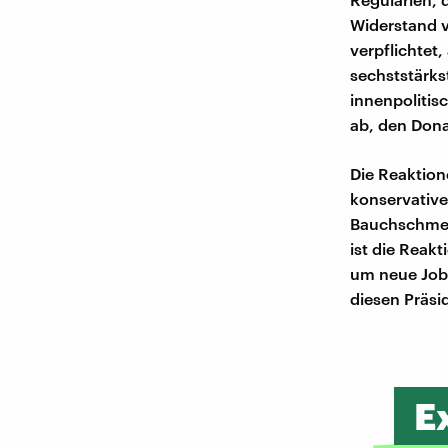
Widerstand v
verpflichtet,
sechststärkst
innenpolitis
ab, den Dona
Die Reaktion
konservative
Bauchschmerz
ist die Reakt
um neue Jobs
diesen Präsi
E