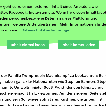
er geht es zu einem externen Inhalt eines Anbieters wie
itter, Facebook, Instagram o.ä. Wenn Ihr diesen Inhalt ladet
rden personenbezogene Daten an diese Plattform und
entuell weitere Dritte übertragen. Mehr Informationen finde
r in unseren
Datenschutzbestimmungen
.
Inhalt einmal laden
Inhalt immer laden
n der Familie Trump ist ein Machtkampf zu beobachten: Bei 
 haben ganz klar Nationalisten wie Stephen Bannon, Steph
nannte Umweltminister Scott Pruitt, der den Klimawandel
enschengemacht hält, gewonnen. Auf der anderen Seite st
ka und sein Schwiegersohn Jared Kushner, die unbedingt i
ten. Und so ist es sehr bezeichnend, dass beide Trumps Re