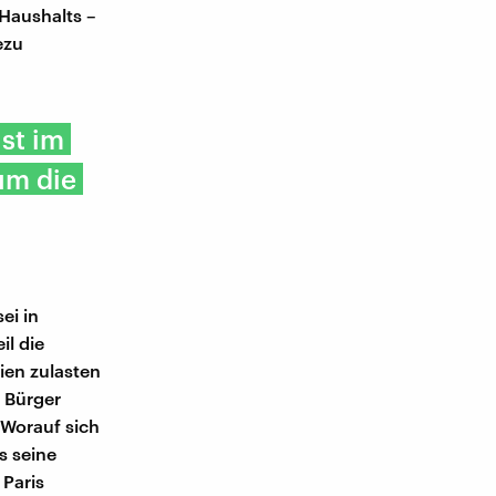
 Haushalts –
ezu
ist im
um die
ei in
il die
ien zulasten
 Bürger
 Worauf sich
s seine
Paris