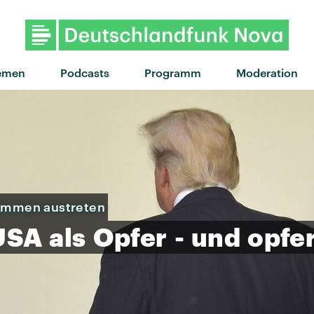
"Schmetterling" von Millen
emen
Podcasts
Programm
Moderation
ommen austreten
USA
als
Opfer
-
und
opfer