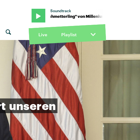
Soundtrack
iumKid · "Schmetterling" von MilleniumKid · "Schmetterling" von 
Live
Playlist
t
unseren