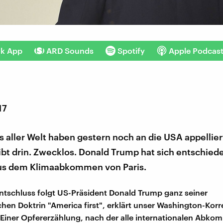
nk App
ARD Sounds
Spotify
Apple Podcas
17
us aller Welt haben gestern noch an die USA appellie
ibt drin. Zwecklos. Donald Trump hat sich entschied
aus dem Klimaabkommen von Paris.
ntschluss folgt US-Präsident Donald Trump ganz seiner
schen Doktrin "America first", erklärt unser Washington-Ko
. Einer Opfererzählung, nach der alle internationalen Abk