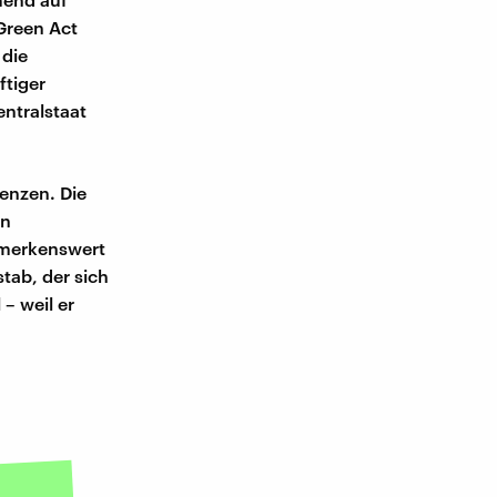
Green Act
 die
ftiger
ntralstaat
enzen. Die
en
bemerkenswert
stab, der sich
– weil er