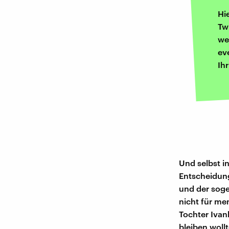
Hi
Tw
we
ev
Ih
Und selbst i
Entscheidung
und der soge
nicht für m
Tochter Ivan
bleiben woll