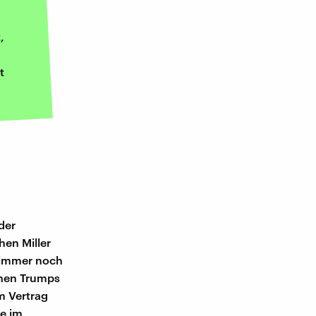
,
t
der
en Miller
 immer noch
ehen Trumps
m Vertrag
de im