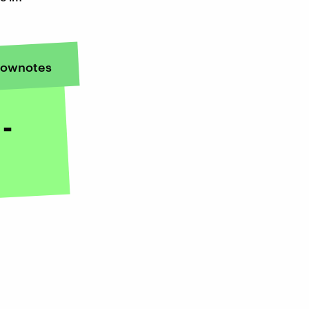
ownotes
 -