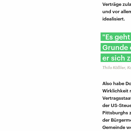
Verträge zul
und vor alle
idealisiert.
"Es geht
Grunde e
er sich
Thilo Kößler, 
Also habe D
Wirklichkeit
Vertragsstaa
der US-Steue
Pittsburghs 
der Bürgerme
Gemeinde we