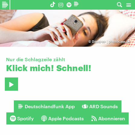
©
David-W- | photocase.de
Nur die Schlagzeile zählt
Klick
mich!
Schnell!
Deutschlandfunk App
ARD Sounds
Spotify
Apple Podcasts
Abonnieren