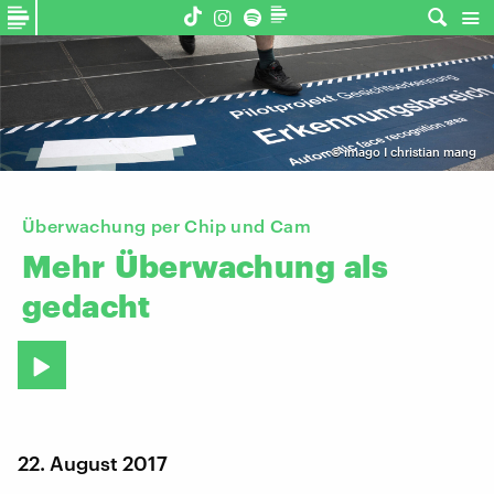
©
imago I christian mang
Überwachung per Chip und Cam
Mehr
Überwachung
als
gedacht
22. August 2017