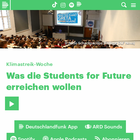
©
Bodo Schackow/dpa (Collage DLF Nova)
Klimastreik-Woche
Was
die
Students
for
Future
erreichen
wollen
Deutschlandfunk App
ARD Sounds
Spotify
Apple Podcasts
Abonnieren