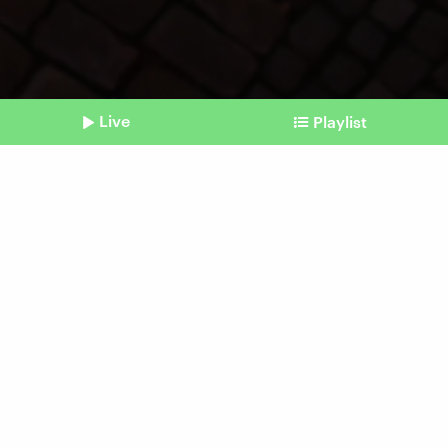
Live
Playlist
©
Imago / diebildwerft
Shownotes
Weihnachten und Verlust
Wenn jemand fehlt:
Feiertage als Trauerzeit
Beitrag aus unserem Archiv vom 13.