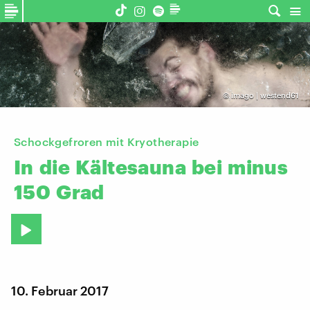
©
imago | westend61
Schockgefroren mit Kryotherapie
In
die
Kältesauna
bei
minus
150
Grad
10. Februar 2017