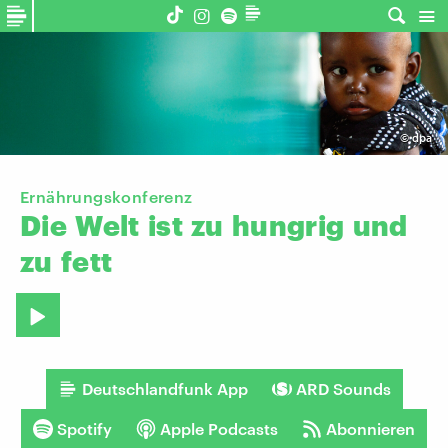
©
dpa
Ernährungskonferenz
Die
Welt
ist
zu
hungrig
und
zu
fett
Deutschlandfunk App
ARD Sounds
Spotify
Apple Podcasts
Abonnieren