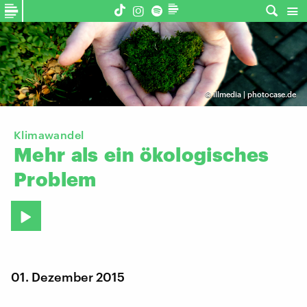
©
illmedia | photocase.de
Klimawandel
Mehr
als
ein
ökologisches
Problem
01. Dezember 2015