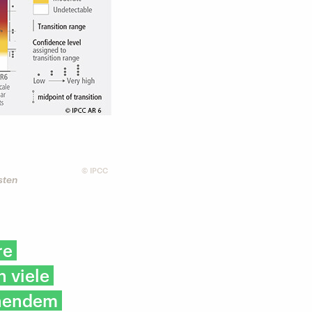
©
IPCC
sten
re
 viele
chendem