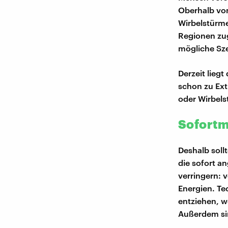
Oberhalb von
Wirbelstürme
Regionen zug
mögliche Sze
Derzeit liegt
schon zu Ext
oder Wirbels
Sofortm
Deshalb soll
die sofort 
verringern: 
Energien. Te
entziehen, w
Außerdem sin