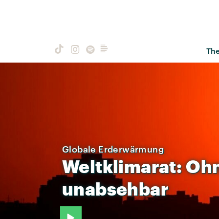
Th
Globale Erderwärmung
Weltklimarat:
Oh
unabsehbar