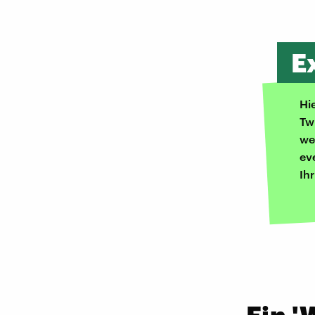
E
Hi
Tw
we
ev
Ih
Ein '