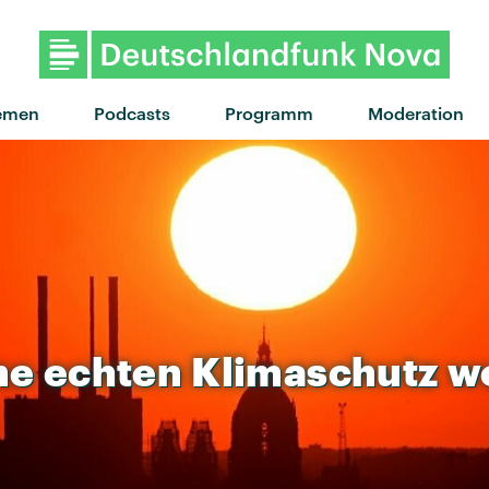
emen
Podcasts
Programm
Moderation
ne
echten
Klimaschutz
w