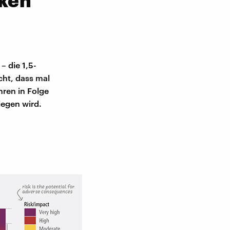
– die 1,5-
cht, dass mal
hren in Folge
iegen wird.