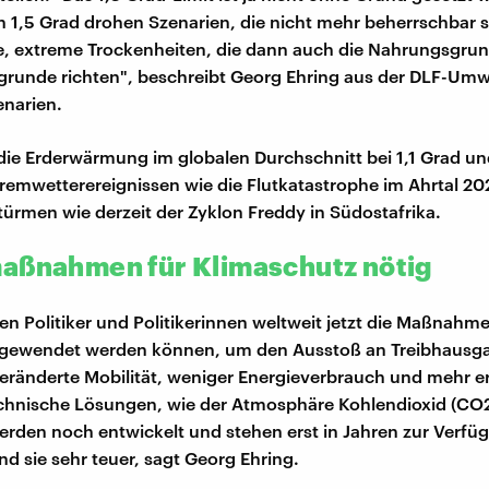
 1,5 Grad drohen Szenarien, die nicht mehr beherrschbar s
, extreme Trockenheiten, die dann auch die Nahrungsgru
runde richten", beschreibt Georg Ehring aus der DLF-Umw
narien.
 die Erderwärmung im globalen Durchschnitt bei 1,1 Grad und
remwetterereignissen wie die Flutkatastrophe im Ahrtal 20
türmen wie derzeit der Zyklon Freddy in Südostafrika.
aßnahmen für Klimaschutz nötig
ten Politiker und Politikerinnen weltweit jetzt die Maßnahme
angewendet werden können, um den Ausstoß an Treibhausg
veränderte Mobilität, weniger Energieverbrauch und mehr 
chnische Lösungen, wie der Atmosphäre Kohlendioxid (CO2
erden noch entwickelt und stehen erst in Jahren zur Verfü
d sie sehr teuer, sagt Georg Ehring.