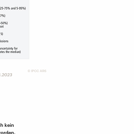
©
IPCC AR6
3.2023
ch kein
worden.