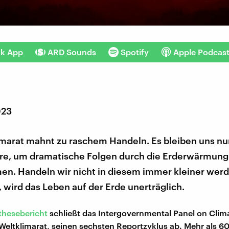
nk App
ARD Sounds
Spotify
Apple Podcas
023
imarat mahnt zu raschem Handeln. Es bleiben uns nu
re, um dramatische Folgen durch die Erderwärmung
n. Handeln wir nicht in diesem immer kleiner wer
, wird das Leben auf der Erde unerträglich.
thesebericht
schließt das Intergovernmental Panel on Cli
 Weltklimarat, seinen sechsten Reportzyklus ab. Mehr als 6