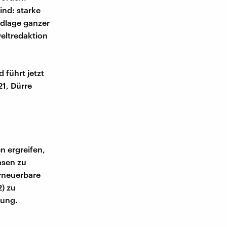
ind: starke
ndlage ganzer
eltredaktion
 führt jetzt
21, Dürre
n ergreifen,
asen zu
erneuerbare
) zu
gung.