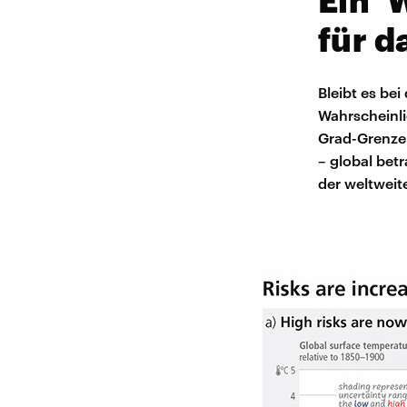
für d
Bleibt es be
Wahrscheinli
Grad-Grenze 
– global bet
der weltweit