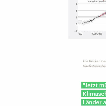
Die Risiken be
Sachstandsber
"Jetzt m
Klimasc
Länder 