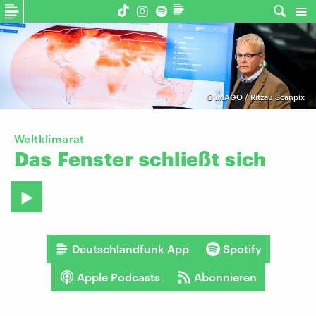
©
IMAGO / Ritzau Scanpix
Weltklimarat
Das
Fenster
schließt
sich
Deutschlandfunk App
Spotify
Apple Podcasts
Abonnieren