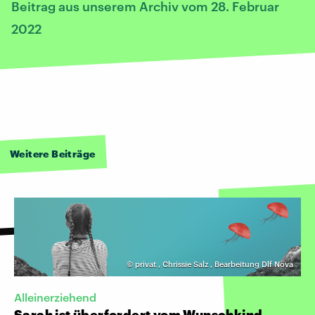
Beitrag aus unserem Archiv vom 28. Februar
2022
Weitere Beiträge
©
privat
,
Chrissie Salz
,
Bearbeitung Dlf Nova
Alleinerziehend
Sarah ist überfordert vom Wunschkind