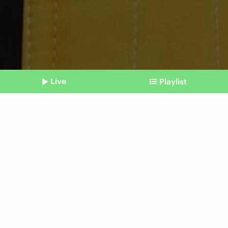
Live
Playlist
©
IMAGO / Beautiful Sports
Shownotes
Weltmeisterin im Eisschwimmen
Lieber nicht unvorbereitet
ins kalte Wasser springen