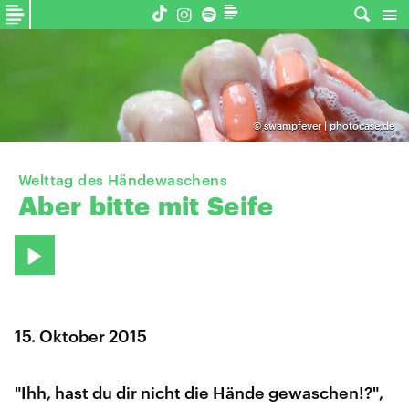
©
swampfever | photocase.de
Welttag des Händewaschens
Aber
bitte
mit
Seife
15. Oktober 2015
"Ihh, hast du dir nicht die Hände gewaschen!?",