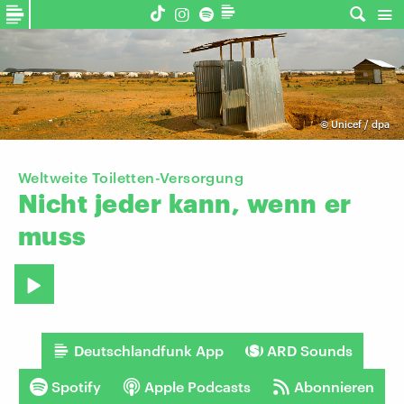
©
Unicef / dpa
Weltweite Toiletten-Versorgung
Nicht
jeder
kann,
wenn
er
muss
Deutschlandfunk App
ARD Sounds
Spotify
Apple Podcasts
Abonnieren