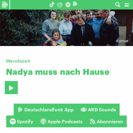
©
privat
Wendezeit
Nadya
muss
nach
Hause
Deutschlandfunk App
ARD Sounds
Spotify
Apple Podcasts
Abonnieren