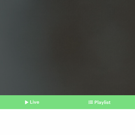
Live
Playlist
©
IMAGO / peopleimages.com