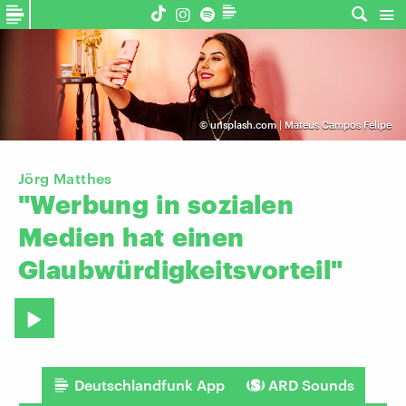
©
unsplash.com | Mateus Campos Felipe
Jörg Matthes
"Werbung
in
sozialen
Medien
hat
einen
Glaubwürdigkeitsvorteil"
Deutschlandfunk App
ARD Sounds