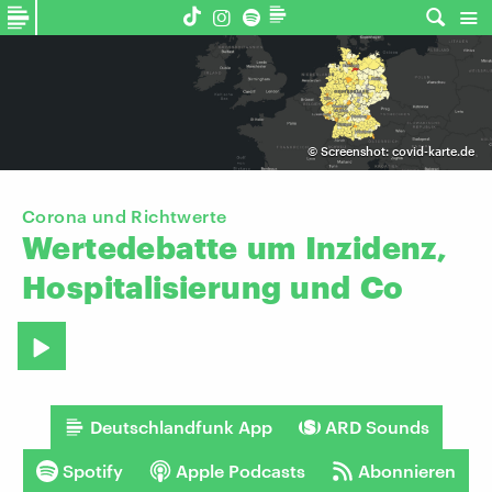
©
Screenshot: covid-karte.de
Corona und Richtwerte
Wertedebatte
um
Inzidenz,
Hospitalisierung
und
Co
Deutschlandfunk App
ARD Sounds
Spotify
Apple Podcasts
Abonnieren