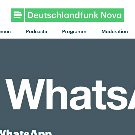
"Anxiety" von Doechii ·
emen
Podcasts
Programm
Moderation
WhatsApp