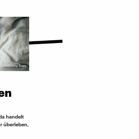
 | Anthony Tran
nen
da handelt
ur überleben,