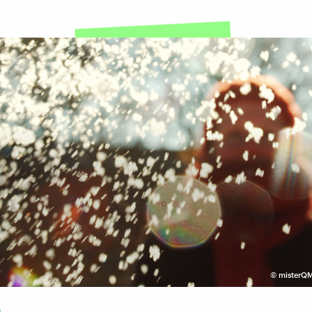
©
misterQM
e