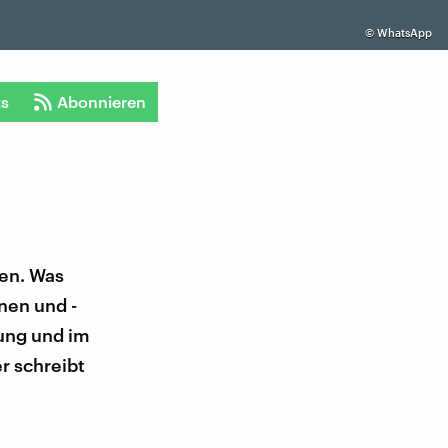
©
WhatsApp
ts
Abonnieren
en. Was
nen und -
ung und im
r schreibt