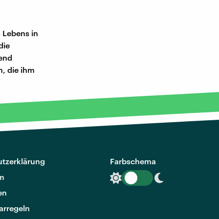
s Lebens in
die
gend
n, die ihm
tzerklärung
Farbschema
m
en
rregeln