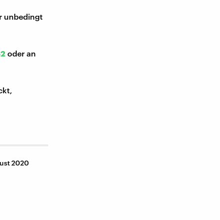
ir unbedingt
52
oder an
ckt,
gust 2020