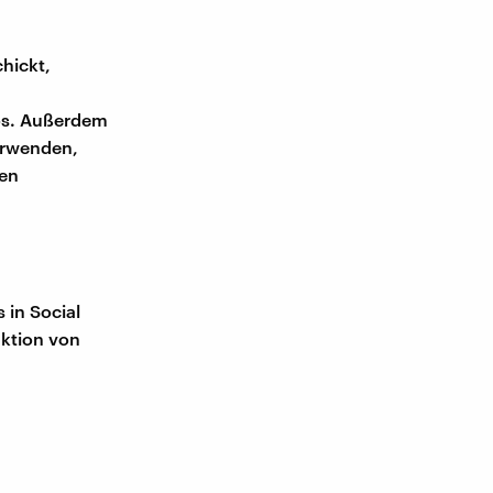
hickt,
os. Außerdem
verwenden,
en
 in Social
aktion von