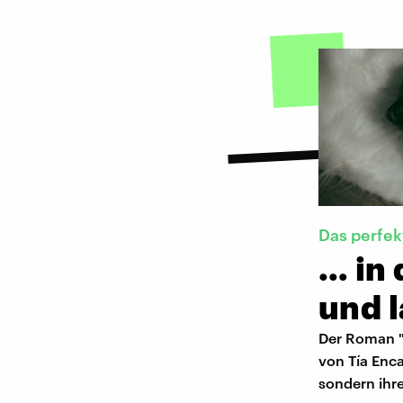
Das perfe
… in 
und l
Der Roman "
von Tía Enca
sondern ihr