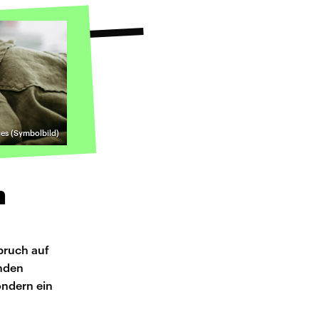
ges (Symbolbild)
h
spruch auf
enden
ondern ein