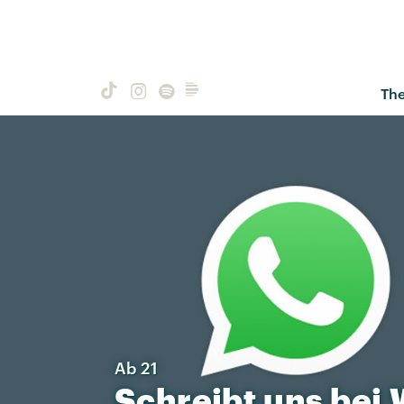
Th
Ab 21
Schreibt
uns
bei