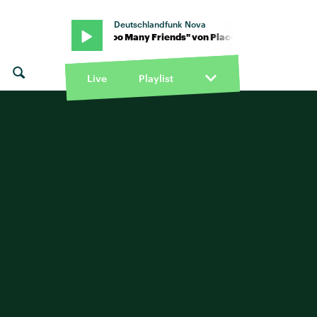
Deutschlandfunk Nova
on Placebo · "Too Many Friends" von Placebo · "Too Many Friends"
Live
Playlist