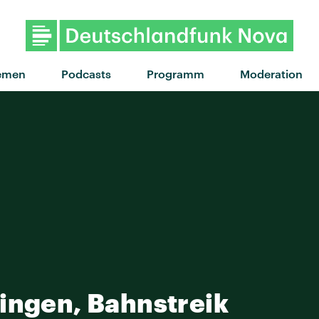
"Too Many Friends" v
emen
Podcasts
Programm
Moderation
ingen, Bahnstreik