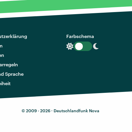
tzerklärung
Farbschema
m
en
rregeln
nd Sprache
eiheit
© 2009 - 2026 ·
Deutschlandfunk Nova