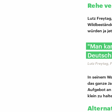
Rehe ve
Lutz Freytag
Wildbestände
würden ja je
"Man kan
Deutsch
Lutz Freytag, 
In seinem Wa
das ganze Ja
Aufgebot an 
klein zu halt
Alterna