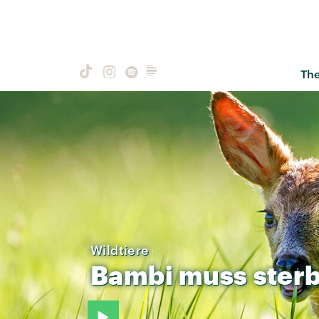
Th
Wildtiere
Bambi
muss
ster