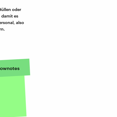
Hüllen oder
, damit es
rsonal, also
rn.
ownotes