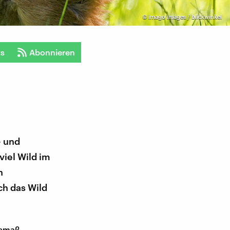
©
imago images / blickwinkel
ts
Abonnieren
– und
viel Wild im
h
h das Wild
usmaß