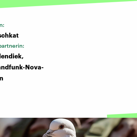
n:
schkat
artnerin:
dendiek,
andfunk-Nova-
in