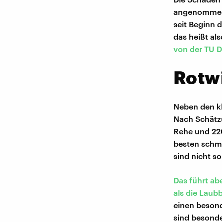
angenommen:
seit Beginn 
das heißt al
von der TU D
Rotw
Neben den kl
Nach Schätzu
Rehe und 220
besten schme
sind nicht s
Das führt ab
als die Lau
einen besond
sind besonde