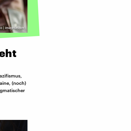
o | imagebroker
geht
azifismus,
aine, (noch)
ragmatischer