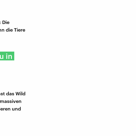
: Die
n die Tiere
u in
st das Wild
m massiven
ieren und