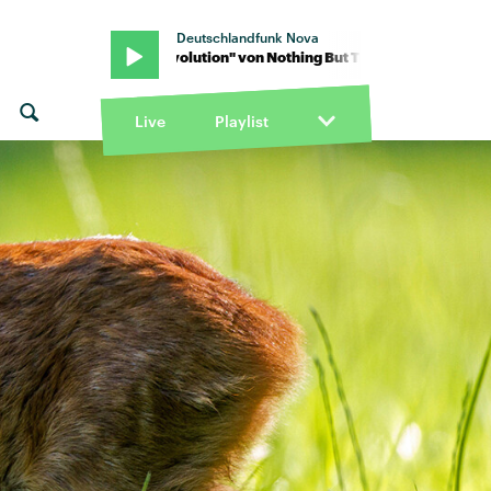
Deutschlandfunk Nova
ves · "Evolution" von Nothing But Thieves · "Evolution" von Nothin
Live
Playlist