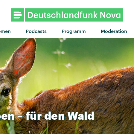
"Evolution" von Nothing But Thie
emen
Podcasts
Programm
Moderation
ben
–
für
den
Wald