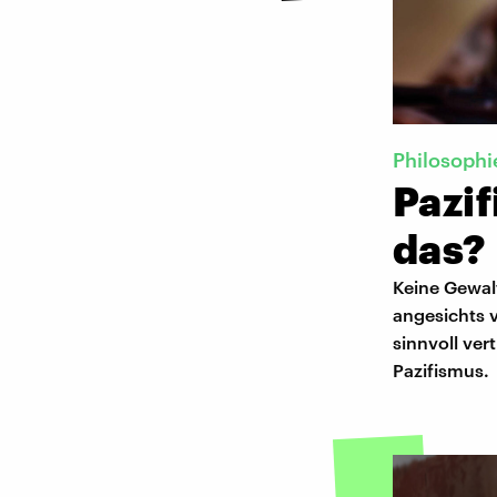
Philosophi
Pazif
das?
Keine Gewal
angesichts v
sinnvoll ver
Pazifismus.