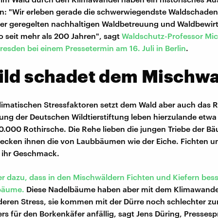
 "Wir erleben gerade die schwerwiegendste Waldschaden-
der geregelten nachhaltigen Waldbetreuung und Waldbewir
so seit mehr als 200 Jahren", sagt
Waldschutz-Professor Mic
resden bei einem Pressetermin am 16. Juli in Berlin
.
ild schadet dem Mischwa
imatischen Stressfaktoren setzt dem Wald aber auch das R
ng der Deutschen Wildtierstiftung leben hierzulande etwa 
.000 Rothirsche. Die Rehe lieben die jungen Triebe der B
cken ihnen die von Laubbäumen wie der Eiche. Fichten un
o ihr Geschmack.
er dazu, dass in den Mischwäldern Fichten und Kiefern be
bbäume.
Diese Nadelbäume haben aber mit dem Klimawand
eren Stress, sie kommen mit der Dürre noch schlechter zu
rs für den Borkenkäfer anfällig, sagt Jens Düring, Presses