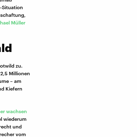
Situation
tschaftung,
hael Müller
ld
otwild zu.
2,5 Millionen
äume – am
d Kiefern
sser wachsen
el wiederum
recht und
precher vom