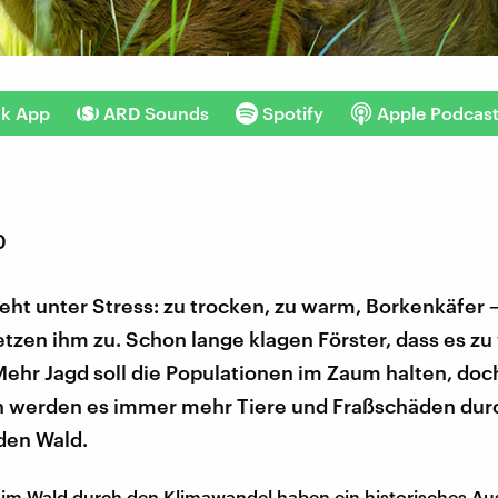
nk App
ARD Sounds
Spotify
Apple Podcas
0
eht unter Stress: zu trocken, zu warm, Borkenkäfer 
etzen ihm zu. Schon lange klagen Förster, dass es zu 
Mehr Jagd soll die Populationen im Zaum halten, doc
n werden es immer mehr Tiere und Fraßschäden durc
den Wald.
 im Wald durch den Klimawandel haben ein historisches A