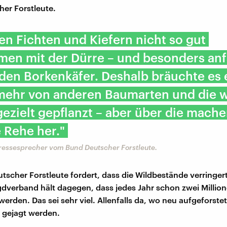
er Forstleute.
en Fichten und Kiefern nicht so gut
en mit der Dürre – und besonders anfä
 den Borkenkäfer. Deshalb bräuchte es
mehr von anderen Baumarten und die 
gezielt gepflanzt – aber über die mache
 Rehe her."
Pressesprecher vom Bund Deutscher Forstleute.
tscher Forstleute fordert, dass die Wildbestände verringer
dverband hält dagegen, dass jedes Jahr schon zwei Million
rden. Das sei sehr viel. Allenfalls da, wo neu aufgeforstet
 gejagt werden.