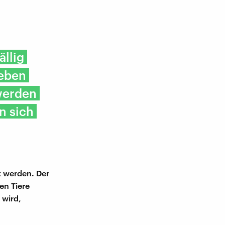
llig
 eben
werden
n sich
t werden. Der
en Tiere
 wird,