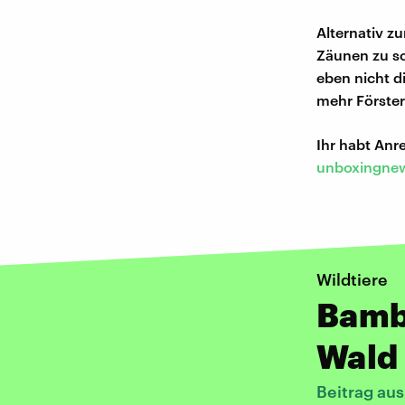
Alternativ z
Zäunen zu sch
eben nicht 
mehr Förste
Ihr habt An
unboxingnew
Wildtiere
Bambi
Wald
Beitrag aus