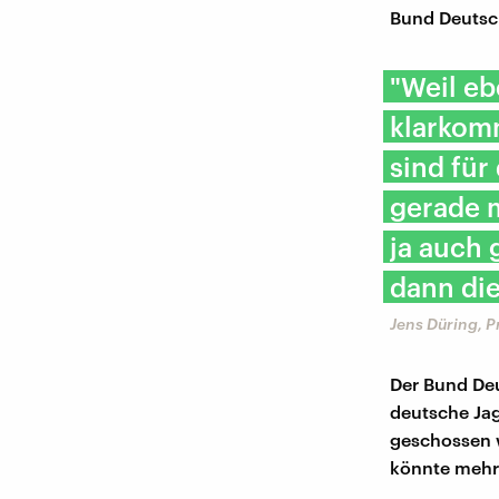
Bund Deutsch
"Weil eb
klarkomm
sind für
gerade 
ja auch 
dann die
Jens Düring, 
Der Bund Deu
deutsche Jag
geschossen we
könnte mehr