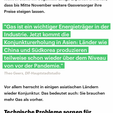
dass bis Mitte November weitere Gasversorger ihre
Preise steigen lassen.
"Gas ist ein wichtiger Energieträger in der
Industrie. Jetzt kommt die
Konjunkturerholung in Asien: Länder wie
China und Südkorea produzieren
teilweise schon wieder über dem Niveau
von vor der Pandemie."
Theo Geers, Dlf-Hauptstadtstudio
Vor allem herrscht in einigen asiatischen Ländern
wieder Konjunktur. Das bedeutet auch: Sie brauchen
mehr Gas als vorher.
Technische Probleme sorgen für