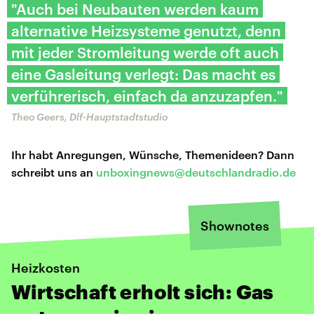
"Auch bei Neubauten werden kaum
alternative Heizsysteme genutzt, denn
mit jeder Stromleitung werde oft auch
eine Gasleitung verlegt: Das macht es
verführerisch, einfach da anzuzapfen."
Theo Geers, Dlf-Hauptstadtstudio
Ihr habt Anregungen, Wünsche, Themenideen? Dann
schreibt uns an
unboxingnews@deutschlandradio.de
Shownotes
Heizkosten
Wirtschaft erholt sich: Gas