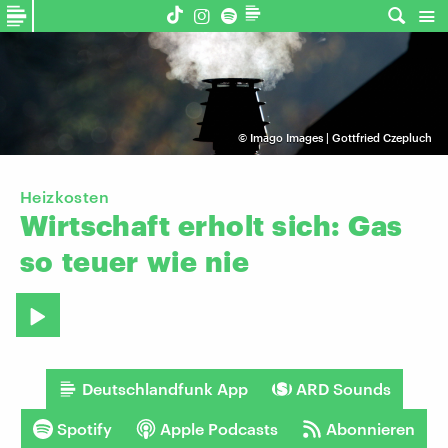
©
Imago Images | Gottfried Czepluch
Heizkosten
Wirtschaft
erholt
sich:
Gas
so
teuer
wie
nie
Deutschlandfunk App
ARD Sounds
Spotify
Apple Podcasts
Abonnieren