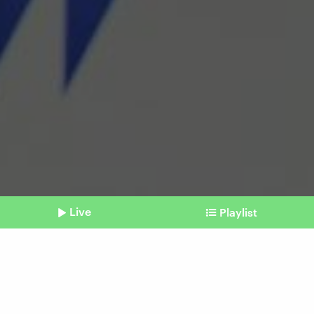
Live
Playlist
©
IMAGO | Mike Schmidt
Shownotes