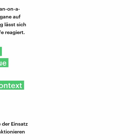
an-on-a-
rgane auf
 lässt sich
e reagiert.
ue
ontext
 der Einsatz
ktionieren