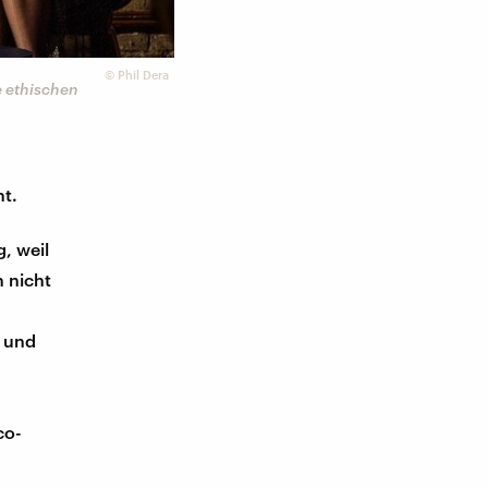
©
Phil Dera
ie ethischen
ht.
, weil
h nicht
e und
co-