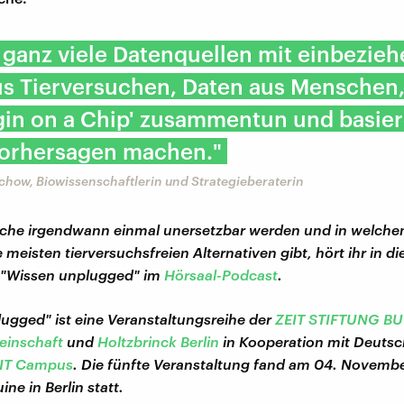
 ganz viele Datenquellen mit einbezieh
us Tierversuchen, Daten aus Menschen
igin on a Chip' zusammentun und basie
Vorhersagen machen."
chow, Biowissenschaftlerin und Strategieberaterin
uche irgendwann einmal unersetzbar werden und in welche
 meisten tierversuchsfreien Alternativen gibt, hört ihr in di
 "Wissen unplugged" im
Hörsaal-Podcast
.
ugged" ist eine Veranstaltungsreihe der
ZEIT STIFTUNG B
einschaft
und
Holtzbrinck Berlin
in Kooperation mit Deuts
IT Campus
. Die fünfte Veranstaltung fand am 04. Novembe
ine in Berlin statt.