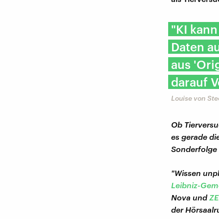
"KI kann
Daten a
aus 'Or
darauf 
Louise von Ste
Ob Tiervers
es gerade die
Sonderfolge
"Wissen unpl
Leibniz-Gem
Nova und
ZE
der Hörsaalru