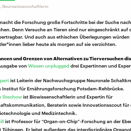
, Neurowissenschaftlerin
 macht die Forschung große Fortschritte bei der Suche nach
chen. Denn Versuche an Tieren sind nur eingeschränkt auf 
ertragbar. Und auch aus ethischen Überlegungen würden 
ler*innen lieber heute als morgen auf sie verzichten.
ancen und Grenzen von Alternativen zu Tierversuchen di
 Ausgabe von
Wissen unplugged
drei Expertinnen und Exper
pert
ist Leiterin der Nachwuchsgruppe Neuronale Schaltkr
 Institut für Ernährungsforschung Potsdam-Rehbrücke.
n Stechow
ist Biowissenschaftlerin und Expertin für
aftskommunikation, Beraterin sowie Innovationsscout für 
iotechnologie und Medizintechnik.
ll
ist Professor für “Organ-on-Chip”-Forschung an der Ebe
̈t Tübingen. Er leitet außerdem das interdisziplinäre Organ