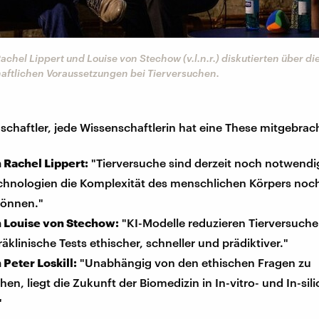
 Rachel Lippert und Louise von Stechow (v.l.n.r.) diskutierten über d
aftlichen Voraussetzungen bei Tierversuchen.
schaftler, jede Wissenschaftlerin hat eine These mitgebrac
 Rachel Lippert:
"Tierversuche sind derzeit noch notwendig
hnologien die Komplexität des menschlichen Körpers noc
önnen."
 Louise von Stechow:
"KI-Modelle reduzieren Tierversuch
̈klinische Tests ethischer, schneller und prädiktiver."
Peter Loskill:
"Unabhängig von den ethischen Fragen zu
hen, liegt die Zukunft der Biomedizin in In-vitro- und In-sili
"