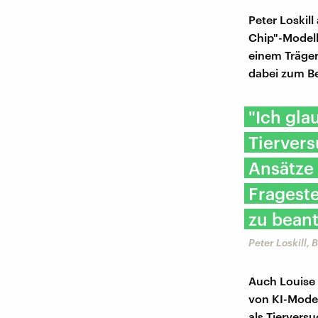
Peter Loskil
Chip"-Modell
einem Träger
dabei zum Be
"Ich gla
Tierver
Ansätze 
Fragest
zu bean
Peter Loskill, 
Auch Louise 
von KI-Model
als Tierversu