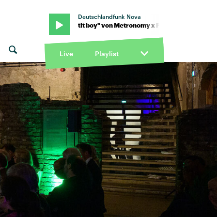
Deutschlandfunk Nova
 Porij · "Petit boy" von Metronomy x Porij · "Petit boy" von Metron
Live
Playlist