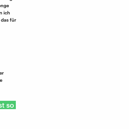
enge
n ich
das für
er
ne
st so