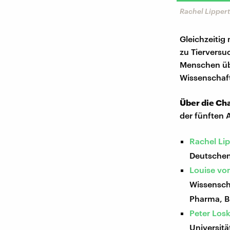
Rachel Lippert
Gleichzeitig
zu Tierversu
Menschen üb
Wissenschaft
Über die Ch
der fünften
Rachel Lip
Deutschen
Louise vo
Wissensch
Pharma, B
Peter Loski
Universita