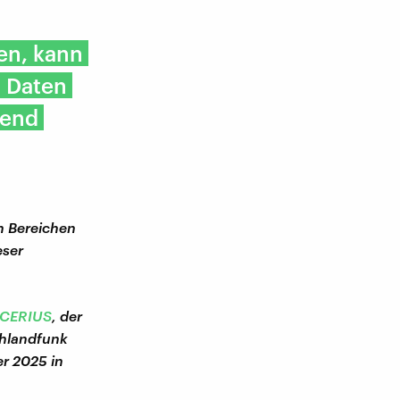
en, kann
, Daten
rend
n Bereichen
eser
UCERIUS
, der
chlandfunk
r 2025 in