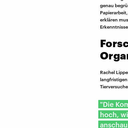
genau begrün
Papierarbeit
erklären mus
Erkenntnisse 
Fors
Orga
Rachel Lippe
langfristige
Tierversuche
"Die Kom
hoch, wi
anschau