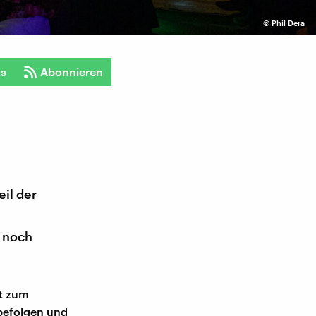
©
Phil Dera
ts
Abonnieren
eil der
 noch
rt zum
 befolgen und