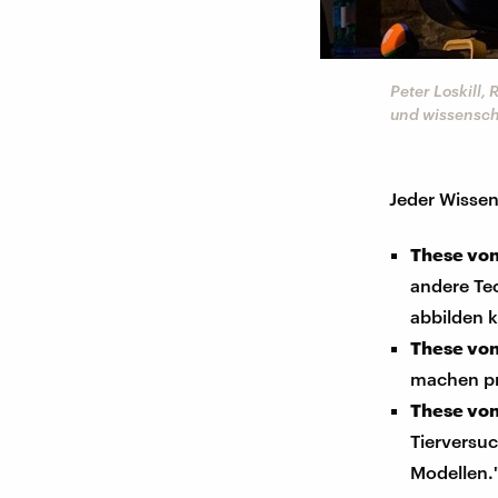
Peter Loskill,
und wissensch
Jeder Wissen
These von
andere Tec
abbilden k
These von
machen pra
These von 
Tierversuc
Modellen.