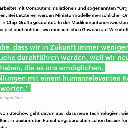
l arbeitet mit Computersimulationen und sogenannten "Org
en. Bei Letzteren werden Miniaturmodelle menschlicher O
 in Chip-Größe gezüchtet. In der Medikamentenentwicklung
ispiel beobachten, wie menschliches Gewebe auf Wirkstoff
ube, dass wir in Zukunft immer weniger
suche durchführen werden, weil wir ne
haben, die es uns ermöglichen,
ellungen mit einem humanrelevanten K
tworten."
Bioingenieur
von Stechow geht davon aus, dass neue Technologien, wie
len, in bestimmten Forschungsbereichen schon besser fun
che.