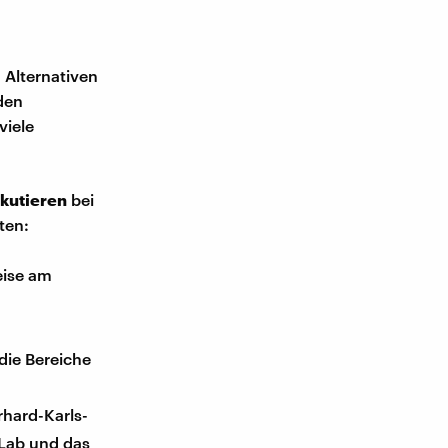
 Alternativen
den
viele
skutieren
bei
ten:
eise am
die Bereiche
rhard-Karls-
oLab und das