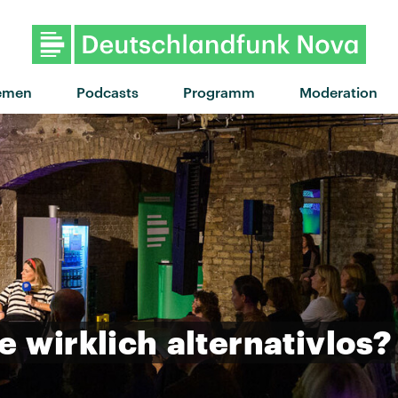
"Petit boy" von Metronomy x
emen
Podcasts
Programm
Moderation
e
wirklich
alternativlos?