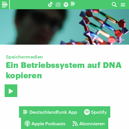
©
dpa
Speichermedien
Ein
Betriebssystem
auf
DNA
kopieren
Deutschlandfunk App
Spotify
Apple Podcasts
Abonnieren