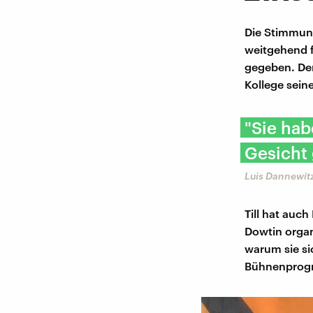
Die Stimmung
weitgehend f
gegeben. De
Kollege sein
"Sie ha
Gesicht
Luis Dannewitz
Till hat auc
Dowtin organ
warum sie si
Bühnenprogr