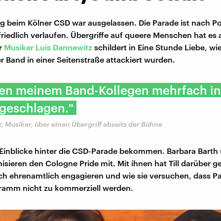
 beim Kölner CSD war ausgelassen. Die Parade ist nach P
riedlich verlaufen. Übergriffe auf queere Menschen hat es
r
Musiker Luis Dannewitz
schildert in Eine Stunde Liebe, wie
er Band in einer Seitenstraße attackiert wurden.
ben meinem Band-Kollegen mehrfach in
 geschlagen."
, Musiker, über einen Übergriff abseits der Bühne
h Einblicke hinter die CSD-Parade bekommen. Barbara Barth
isieren den Cologne Pride mit. Mit ihnen hat Till darüber 
ch ehrenamtlich engagieren und wie sie versuchen, dass P
amm nicht zu kommerziell werden.