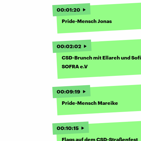
:
00
:
01
:
20
Pride-Mensch Jonas
00
:
02
:
02
CSD-Brunch mit Ellareh und Sof
SOFRA e.V
00
:
09
:
19
Pride-Mensch Mareike
00
:
10
:
15
Flags auf dem CSD-Straßenfest