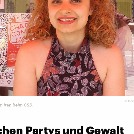
©
Deu
em Iran beim CSD.
chen Partys und Gewalt