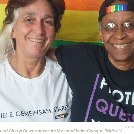
©
Deu
und Cheryl Dowtin sitzen im Vorstand beim Cologne Pride e.V.