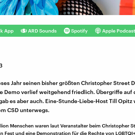
nk App
ARD Sounds
Spotify
Apple Podcas
3
eses Jahr seinen bisher größten Christopher Street 
ie Demo verlief weitgehend friedlich. Übergriffe auf
b es aber auch. Eine-Stunde-Liebe-Host Till Opitz 
em CSD unterwegs.
llion Menschen waren laut Veranstalter beim Christopher St
 ein Fest und eine Demonstration für die Rechte von LGBTQI+