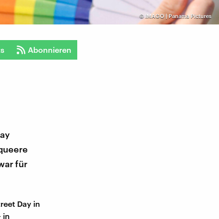
©
IMAGO | Panama Pictures
ts
Abonnieren
Day
 queere
war für
reet Day in
 in