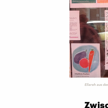
Ellareh aus d
Zwis