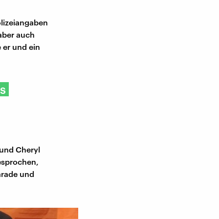
olizeiangaben
 aber auch
 er und ein
s
 und Cheryl
gesprochen,
arade und