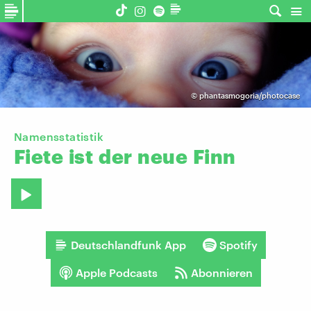
©
phantasmogoria/photocase
Namensstatistik
Fiete
ist
der
neue
Finn
Deutschlandfunk App
Spotify
Apple Podcasts
Abonnieren