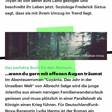
Toyah ist von Berlin aufs Land gezogen und
beschreibt ihr Leben jetzt. Soziologe Frederick Sixtus
sagt, dass sie mit ihrem Umzug im Trend liegt.
©
Unsplash / Sebastian Unrau
Das perfekte Buch für den Moment…
…wenn du gern mit offenen Augen träumst
Im Abenteuerroman "Luyánta. Das Jahr in der
Unselben Welt" von Albrecht Selge wird die junge
Jolantha aus einem nervigen Familienwanderurlaub
gerissen und muss plötzlich in einer Parallelwelt als
Königin einen Krieg führen. Für Deutschlandfunk-
Nova-Rezenstin Lydia Herms ist der Roman ein