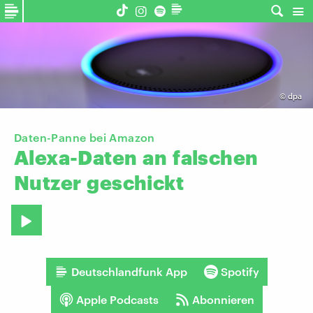
©
dpa
Daten-Panne bei Amazon
Alexa-Daten
an
falschen
Nutzer
geschickt
Deutschlandfunk App
Spotify
Apple Podcasts
Abonnieren