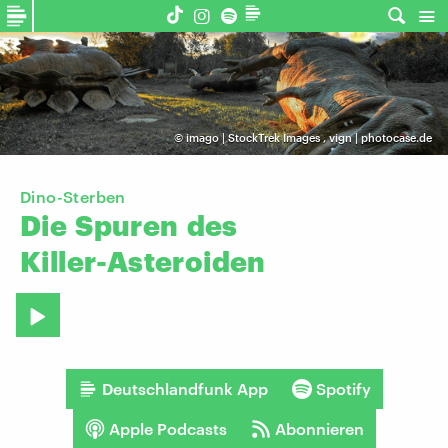
©
imago | StockTrek Images
,
vign | photocase.de
Dino-Sterben
Die
Spuren
des
Killer-Asteroiden
Deutschlandfunk App
Spotify
Apple Podcasts
Abonnieren