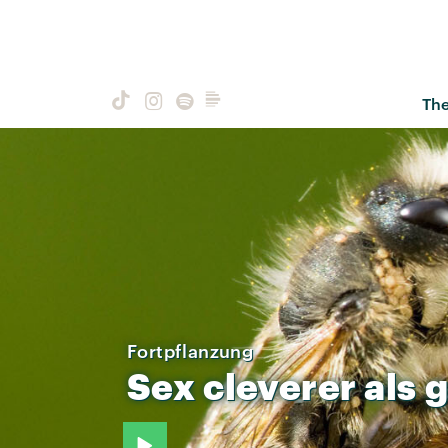
Th
Fortpflanzung
Sex
cleverer
als
g