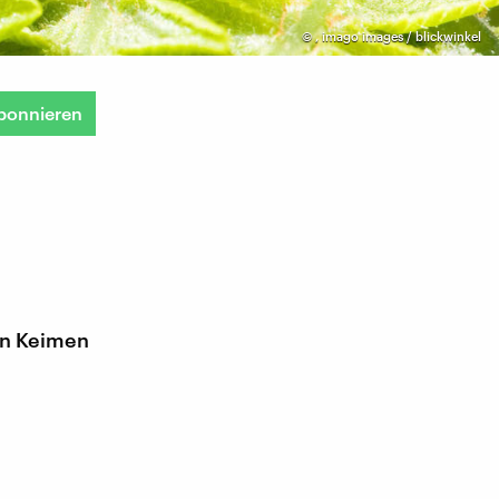
©
,
imago images / blickwinkel
bonnieren
len Keimen