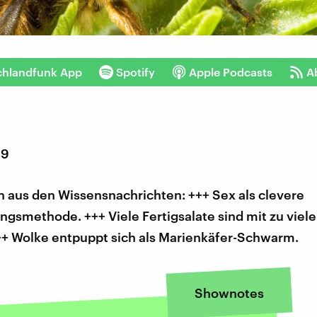
chlandfunk App
Spotify
Apple Podcasts
A
19
 aus den Wissensnachrichten: +++ Sex als clevere
ngsmethode. +++ Viele Fertigsalate sind mit zu vie
+++ Wolke entpuppt sich als Marienkäfer-Schwarm.
Shownotes