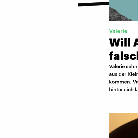
Valerie
Will
fals
Valerie sehn
aus der Klei
kommen. Vale
hinter sich l