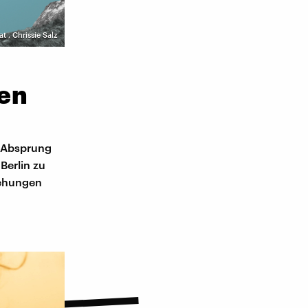
at
,
Chrissie Salz
den
n Absprung
Berlin zu
iehungen