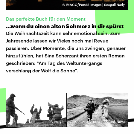
©
IMAGO/Pond5 Images | Seagull Nady
Das perfekte Buch für den Moment
…wenn du einen alten Schmerz in dir spürst
Die Weihnachtszeit kann sehr emotional sein. Zum
Jahresende lassen wir Vieles noch mal Revue
passieren. Über Momente, die uns zwingen, genauer
hinzufühlen, hat Sina Scherzant ihren ersten Roman
geschrieben: "Am Tag des Weltuntergangs
verschlang der Wolf die Sonne".
©
imago | UIG | Collage: Deutschlandfunk Nova