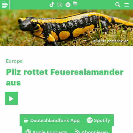
©
Eil78 / photocase.de
Europa
Pilz
rottet
Feuersalamander
aus
Deutschlandfunk App
Spotify
Apple Podcasts
Abonnieren