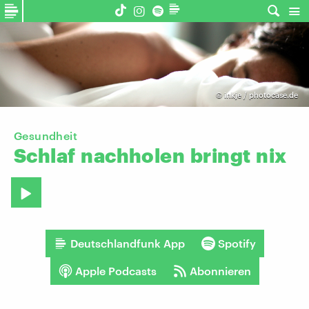
©
inkje / photocase.de
Gesundheit
Schlaf
nachholen
bringt
nix
Deutschlandfunk App
Spotify
Apple Podcasts
Abonnieren