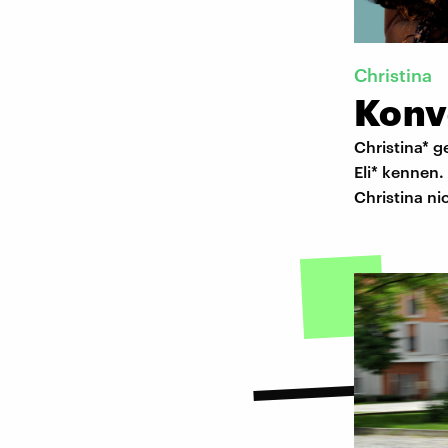
Christina
Konve
Christina* g
Eli* kennen.
Christina ni