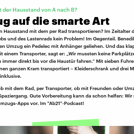
 der Hausstand von A nach B?
g auf die smarte Art
n Hausstand mit dem per Rad transportieren? Im Zeitalter 
ebs und des Lastenrads kein Problem! Im Gegenteil. Benedik
nen Umzug ein Pedelec mit Anhänger geliehen. Und das klap
it einem Transporter, sagt er: „Wir mussten keine Parkplät
immer direkt bis vor die Haustür fahren.“ Mit sieben Fuhre
inen ganzen Kram transportiert – Kleiderschrank und drei 
inklusive.
b mit dem Rad, per Transporter, ob mit Freunden oder Umz
 Spaziergang. Gute Vorbereitung kann da schon helfen: Wir 
Umzugs-Apps vor. Im "Ab21"-Podcast!