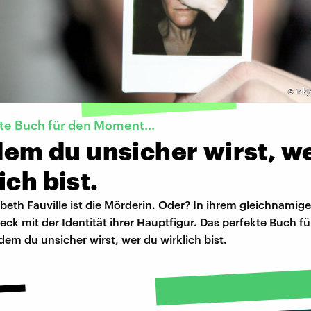
©
inkj
te Buch für den Moment...
 dem du unsicher wirst, w
ich bist.
abeth Fauville ist die Mörderin. Oder? In ihrem gleichnami
 Deck mit der Identität ihrer Hauptfigur. Das perfekte Buch f
em du unsicher wirst, wer du wirklich bist.