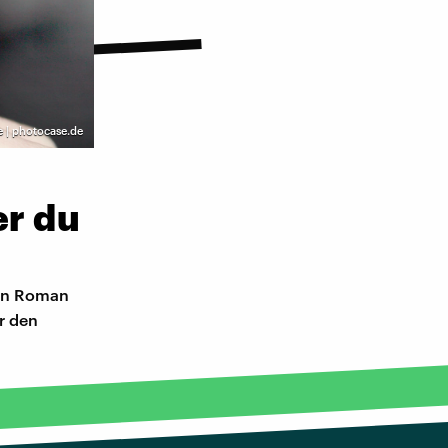
e | photocase.de
er du
gen Roman
ür den