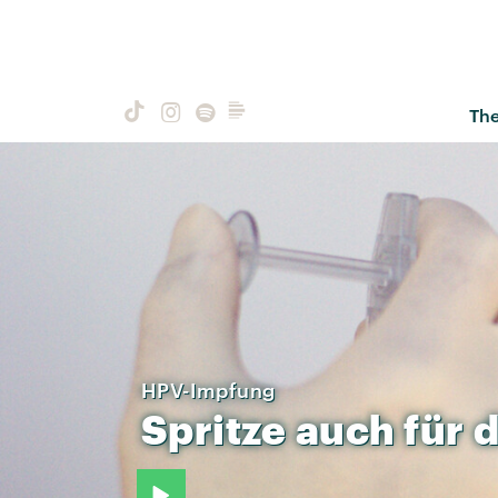
Th
HPV-Impfung
Spritze
auch
für
d