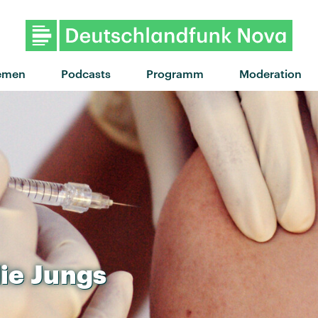
"delicate" von almost m
emen
Podcasts
Programm
Moderation
ie
Jungs