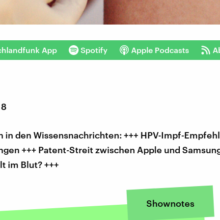
chlandfunk App
Spotify
Apple Podcasts
A
18
 in den Wissensnachrichten: +++ HPV-Impf-Empfehl
ungen +++ Patent-Streit zwischen Apple und Samsung
t im Blut? +++
Shownotes