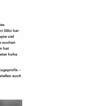
des
t Glitz hat
pte viel
ze suchen
n hat
Meter hohe
ugsprofis –
stellen euch