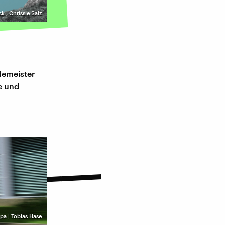
ck
,
Chrissie Salz
ademeister
e und
pa | Tobias Hase