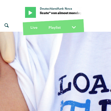
Deutschlandfunk Nova
onday · "delicate" von almost monday · "delicate" von almost mon
Live
Playlist