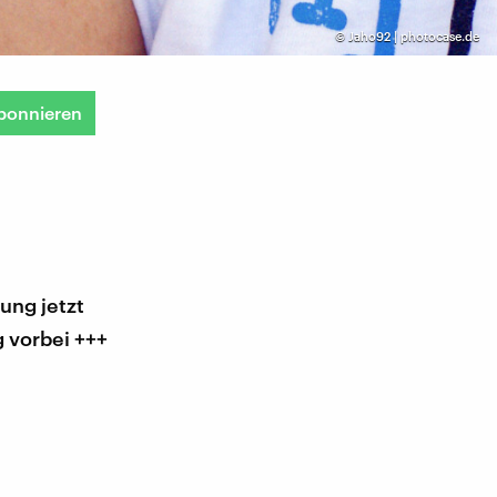
©
Jaho92 | photocase.de
bonnieren
ung jetzt
 vorbei +++