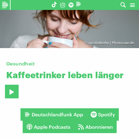
©
nicolasberlin | Photocase.de
Gesundheit
Kaffeetrinker
leben
länger
Deutschlandfunk App
Spotify
Apple Podcasts
Abonnieren