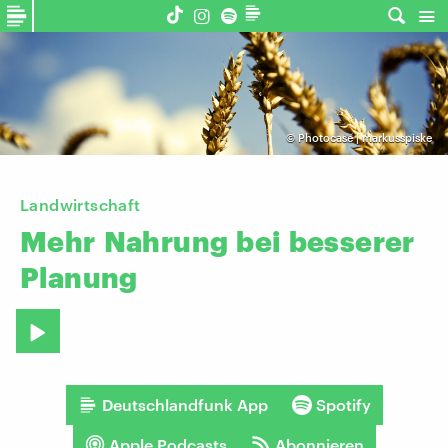
©
Photocase | markusspiske
Landwirtschaft
Mehr
Nahrung
bei
besserer
Planung
Deutschlandfunk App
Spotify
Apple Podcasts
Abonnieren