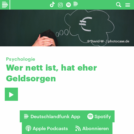
©
David-W- / photocase.de
Psychologie
Wer
nett
ist,
hat
eher
Geldsorgen
Deutschlandfunk App
Spotify
Apple Podcasts
Abonnieren