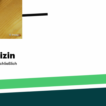
©
Imago
izin
chließlich