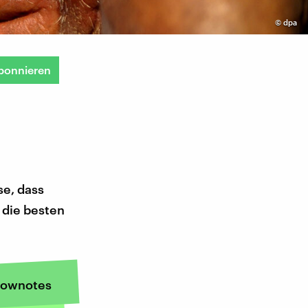
©
dpa
bonnieren
e, dass
 die besten
ownotes