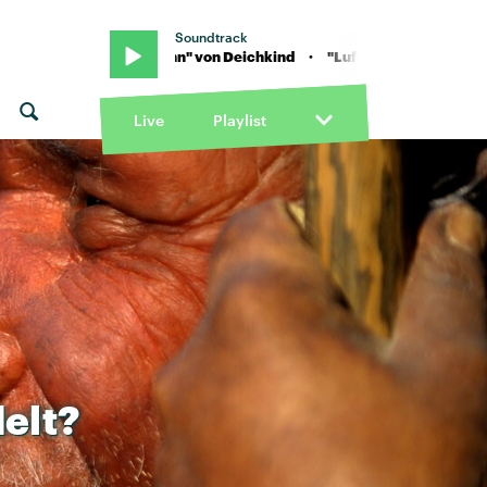
Soundtrack
ind · "Luftbahn" von Deichkind · "Luftbahn" von Deichkind
Live
Playlist
elt?