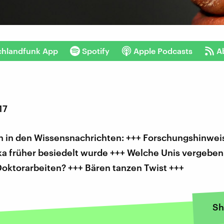
chlandfunk App
Spotify
Apple Podcasts
A
17
 in den Wissensnachrichten: +++ Forschungshinweis
a früher besiedelt wurde +++ Welche Unis vergeben
Doktorarbeiten? +++ Bären tanzen Twist +++
Sh