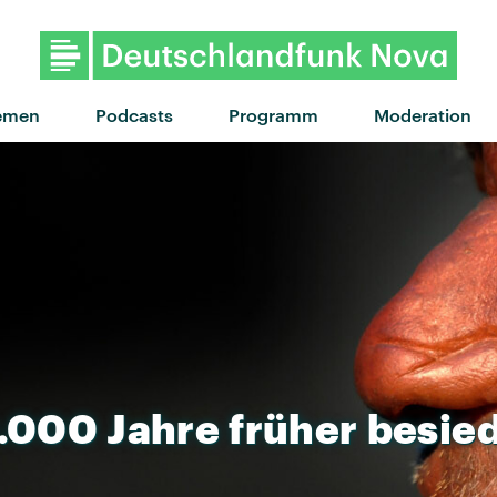
"Luftbahn" von Deichk
emen
Podcasts
Programm
Moderation
.000
Jahre
früher
besied