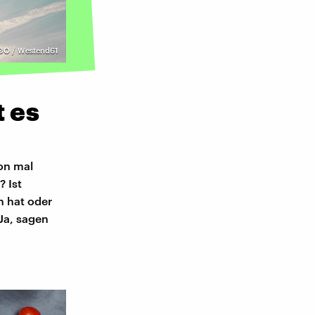
GO / Westend61
t es
on mal
? Ist
n hat oder
Ja, sagen