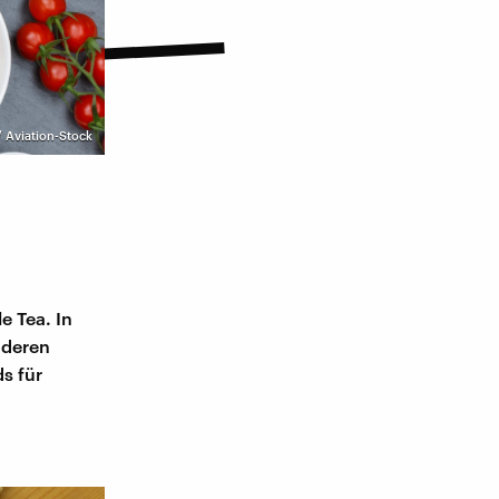
 Aviation-Stock
n
e Tea. In
nderen
s für