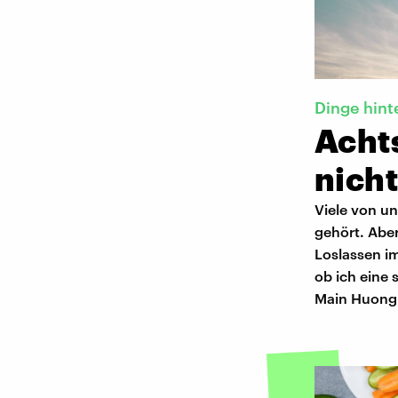
Dinge hinte
Achts
nicht
Viele von u
gehört. Aber
Loslassen i
ob ich eine 
Main Huong 