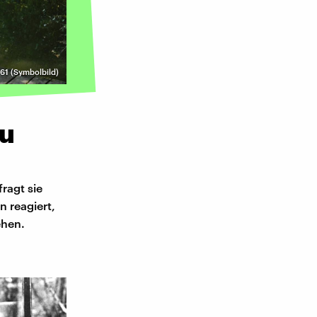
61 (Symbolbild)
zu
ragt sie
n reagiert,
ehen.