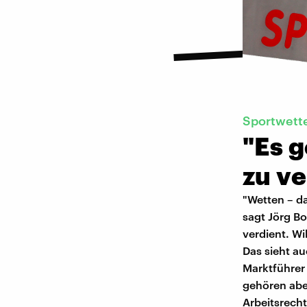
Sportwette
"Es g
zu ve
"Wetten – d
sagt Jörg B
verdient. Wi
Das sieht au
Marktführer 
gehören aber
Arbeitsrech