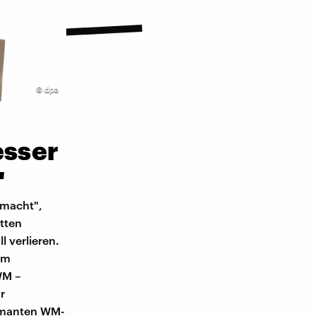
©
dpa
esser
"
 macht",
tten
l verlieren.
em
WM –
r
armanten WM-