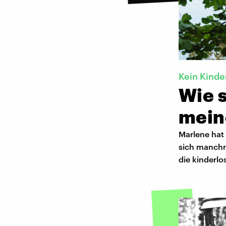
Kein Kind
Wie s
mein
Marlene hat 
sich manchma
die kinderlo