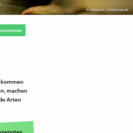
©
Seleneos / photocase.de
bonnieren
en kommen
en, machen
de Arten
ownotes