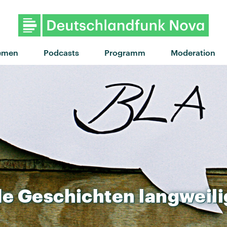
emen
Podcasts
Programm
Moderation
de
Geschichten
langweili