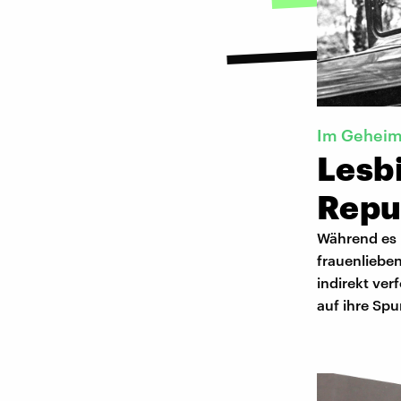
Im Gehei
Lesb
Repu
Während es 
frauenliebe
indirekt ver
auf ihre Sp