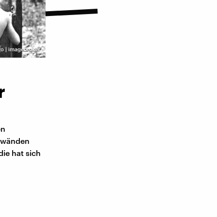
o | imagebroker
r
en
orwänden
die hat sich