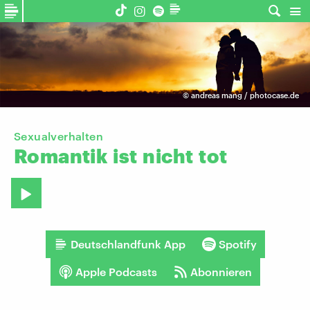
©
andreas mang / photocase.de
Sexualverhalten
Romantik
ist
nicht
tot
Deutschlandfunk App
Spotify
Apple Podcasts
Abonnieren