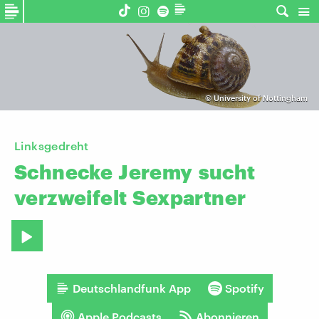
©
University of Nottingham
Linksgedreht
Schnecke
Jeremy
sucht
verzweifelt
Sexpartner
Deutschlandfunk App
Spotify
Apple Podcasts
Abonnieren