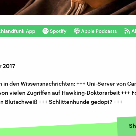
chlandfunk App
Spotify
Apple Podcasts
A
r 2017
 in den Wissensnachrichten: +++ Uni-Server von C
von vielen Zugriffen auf Hawking-Doktorarbeit +++ F
n Blutschweiß +++ Schlittenhunde gedopt? +++
Sh