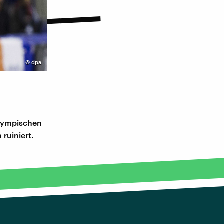
©
dpa
Olympischen
 ruiniert.