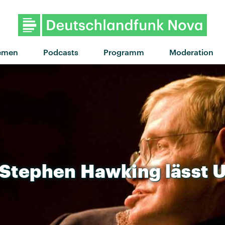
"Every color" von L
emen
Podcasts
Programm
Moderation
Stephen
Hawking
lässt
U