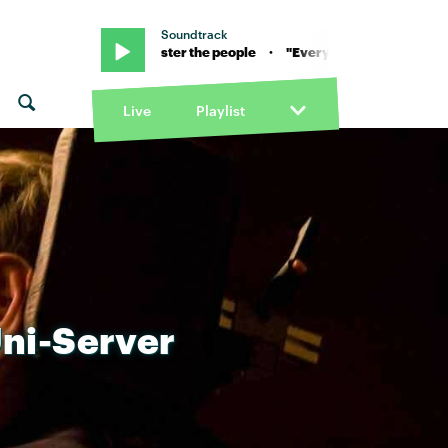
Soundtrack
ouis the child & Foster the people · "Every color" von Louis the child 
Live
Playlist
ni-Server