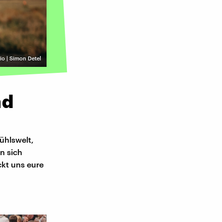
o | Simon Detel
nd
ühlswelt,
n sich
ckt uns eure