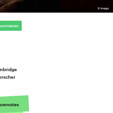
©
imago
bonnieren
ambridge
orscher
ownotes