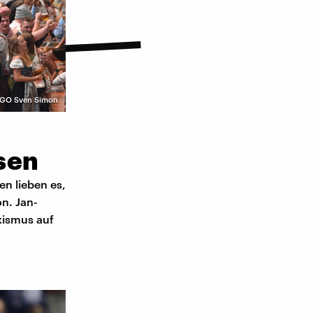
GO Sven Simon
sen
en lieben es,
on. Jan-
xismus auf