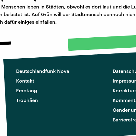
Menschen leben in Städten, obwohl es dort laut und die Lu
 belastet ist. Auf Grün will der Stadtmensch dennoch nich
h dafür einiges einfallen.
Deutschlandfunk Nova
Datenschu
Kontakt
Impressu
Empfang
Korrektur
Trophäen
Kommenta
Gender u
Barrierefr