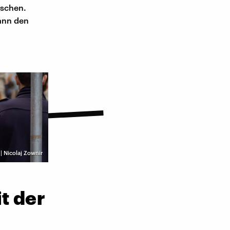
nschen.
kann den
| Nicolaj Zownir
t der
g