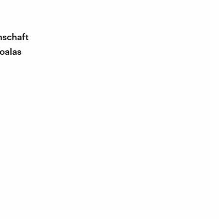
nschaft
oalas