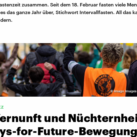
Fastenzeit zusammen. Seit dem 18. Februar fasten viele Me
s das ganze Jahr über, Stichwort Intervallfasten. All das 
ndern.
©
Imago Images 
tz
Vernunft und Nüchternhei
ays-for-Future-Bewegun