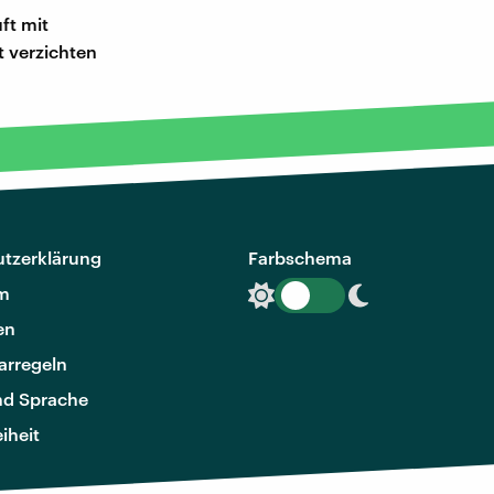
ft mit
t verzichten
tzerklärung
Farbschema
m
en
rregeln
nd Sprache
eiheit