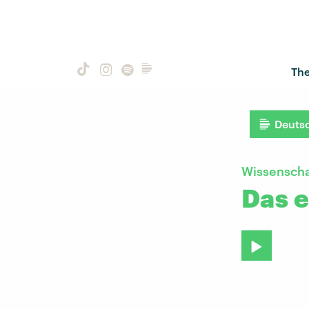
Th
Deuts
Wissenscha
Das e