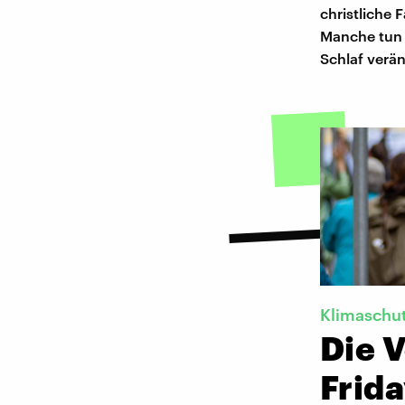
christliche 
Manche tun e
Schlaf verä
Klimaschu
Die 
Frid