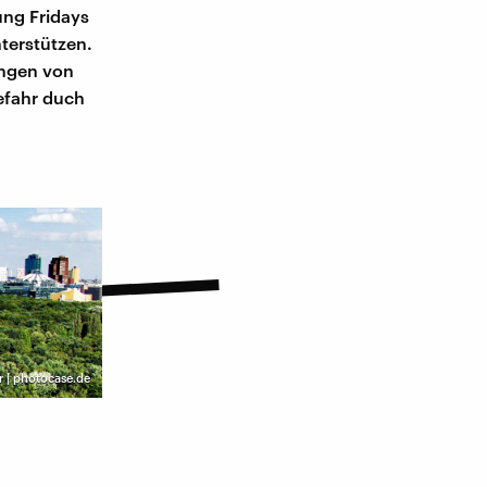
ung Fridays
terstützen.
ungen von
efahr duch
r | photocase.de