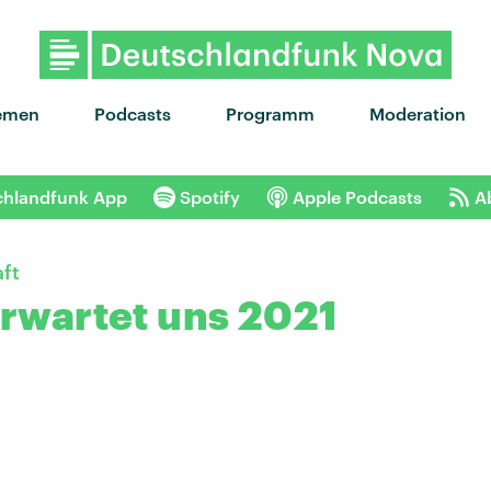
emen
Podcasts
Programm
Moderation
chlandfunk App
Spotify
Apple Podcasts
A
ft
rwartet uns 2021