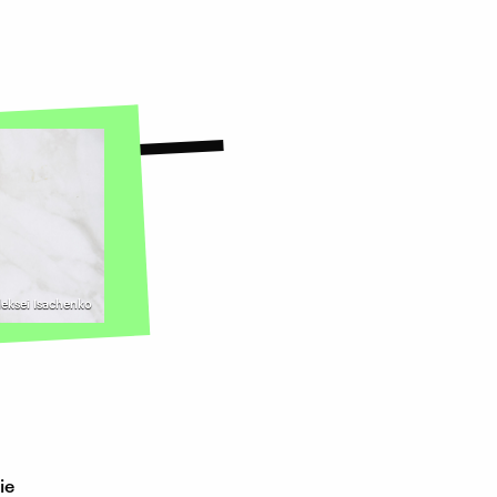
leksei Isachenko
ie