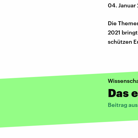
04. Januar
Die Themen
2021 bring
schützen E
Wissenscha
Das e
Beitrag au