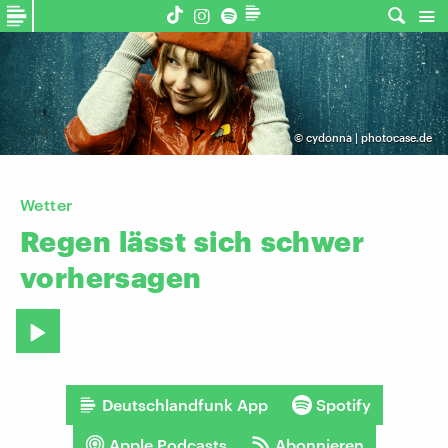
©
cydonna | photocase.de
Wetter
Regen
lässt
sich
schwer
vorhersagen
Deutschlandfunk App
Spotify
Apple Podcasts
Abonnieren