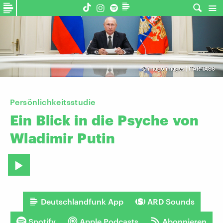
©
imago images | ITAR-TASS
Persönlichkeitsstudie
Ein
Blick
in
die
Psyche
von
Wladimir
Putin
Deutschlandfunk App
ARD Sounds
Spotify
Apple Podcasts
Abonnieren