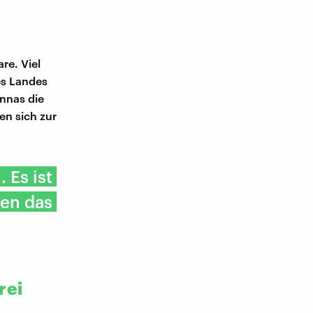
re. Viel
es Landes
nnas die
en sich zur
 Es ist
ten das
rei