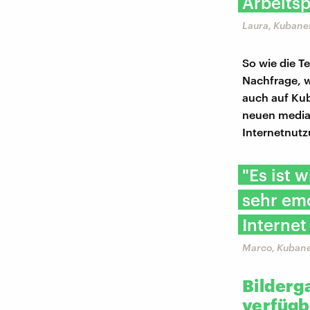
Arbeitsp
Laura, Kubane
So wie die T
Nachfrage, w
auch auf Kub
neuen medial
Internetnutz
"Es ist 
sehr emo
Internet
Marco, Kuban
Bilderga
verfügb