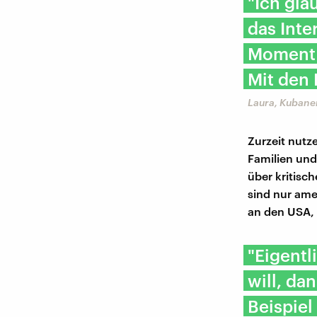
"Ich gla
das Inte
Moment 
Mit den 
Laura, Kubane
Zurzeit nutz
Familien und
über kritisch
sind nur ame
an den USA, 
"Eigentl
will, da
Beispiel