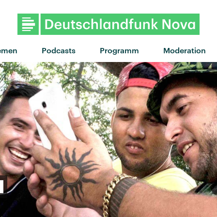
"Born To Lose" von Bea Miller · 
emen
Podcasts
Programm
Moderation
l