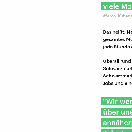
viele Mö
Marco, Kuban
Das heißt: N
gesamtes Mo
jede Stunde 
Überall run
Schwarzmarkt
Schwarzmarkt
Jobs und ein
"Wir wer
über uns
annähern