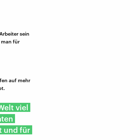
Arbeiter sein
 man für
fen auf mehr
t.
elt viel
aten
t und für