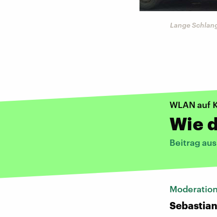
sen Kubaner endlich auch was
Lange Schlang
WLAN auf 
Wie d
Beitrag au
Moderatio
Sebastia