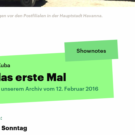
en vor den Postfilialen in der Hauptstadt Havanna.
Shownotes
Kuba
as erste Mal
s unserem Archiv vom 12. Februar 2016
n:
n Sonntag