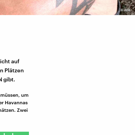
©
dpa
icht auf
n Plätzen
 gibt.
en müssen, um
er Havannas
chätzen. Zwei