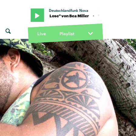
Deutschlandfunk Nova
"Born To Lose" von Bea Miller · "Born To Lose" von Bea Miller
Live
Playlist