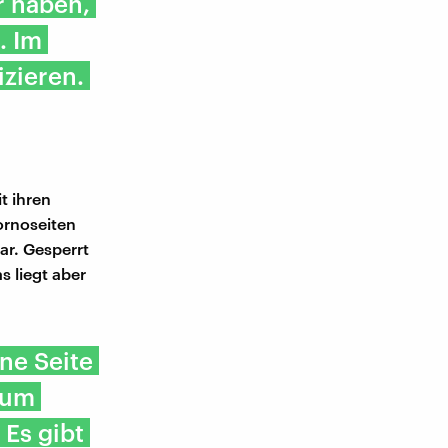
r haben,
. Im
zieren.
t ihren
ornoseiten
ar. Gesperrt
s liegt aber
ine Seite
 zum
 Es gibt