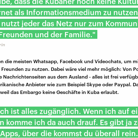
ube, dass die Kubaner noch keine Kultu
rnet als Informationsmedium zu nutzen
nutzt jeder das Netz nur zum Kommuni
Freunden und der Familie."
rin
en die meisten Whatsapp, Facebook und Videochats, um mi
 Freunden zu nutzen. Dabei wäre viel mehr möglich: Von P
e Nachrichtenseiten aus dem Ausland - alles ist frei verfügb
rikanische Anbieter wie zum Beispiel Skype oder Paypal. Da
weil das Embargo keine Geschäfte in Kuba erlaubt.
ich ist alles zugänglich. Wenn ich auf e
nn komme ich da auch drauf. Es gibt ja
 Apps, über die kommst du überall rein.